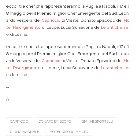
ecco i tre chef che rappresenteranno la Puglia a Napoli, il 17 e 1
8 maggio per il Premio miglior Chef Emergente del Sud: Leon
ardo Vescera, del
Capriccio
di Vieste, Donato Episcopo del
Ho
tel Risorgimento
di Lecce, Lucia Schiavone de
Le antiche ser
e
di Lesina.
ecco i tre chef che rappresenteranno la Puglia a Napoli, il 17 e 1
8 maggio per il Premio miglior Chef Emergente del Sud: Leon
ardo Vescera, del
Capriccio
di Vieste, Donato Episcopo del
Ho
tel Risorgimento
di Lecce, Lucia Schiavone de
Le antiche ser
e
di Lesina.
Â
Â
CAPRICCIO
DONATO EPISCOPO
GIANNI SPORTELLI
GIULIO BAGNALE
HOTEL RISORGIMENTO