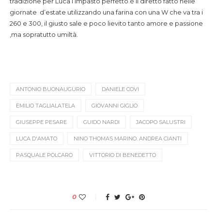
tradizione per Luca l’impasto perfetto è il diretto fatto nelle
giornate d’estate utilizzando una farina con una W che va tra i
260 e 300, il giusto sale e poco lievito tanto amore e passione
,ma sopratutto umiltà.
ANTONIO BUONAUGURIO
DANIELE COVI
EMILIO TAGLIALATELA
GIOVANNI GIGLIO
GIUSEPPE PESARE
GUIDO NARDI
JACOPO SALUSTRI
LUCA D'AMATO
NINO THOMAS MARINO. ANDREA CIANTI
PASQUALE POLCARO
VITTORIO DI BENEDETTO
0