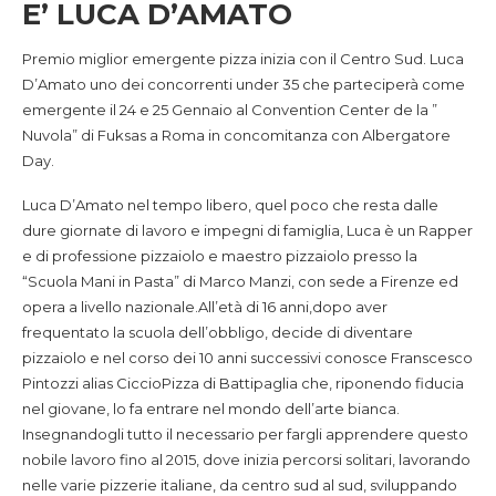
E’ LUCA D’AMATO
Premio miglior emergente pizza inizia con il Centro Sud. Luca
D’Amato uno dei concorrenti under 35 che parteciperà come
emergente il 24 e 25 Gennaio al Convention Center de la ”
Nuvola” di Fuksas a Roma in concomitanza con Albergatore
Day.
Luca D’Amato nel tempo libero, quel poco che resta dalle
dure giornate di lavoro e impegni di famiglia, Luca è un Rapper
e di professione pizzaiolo e maestro pizzaiolo presso la
“Scuola Mani in Pasta” di Marco Manzi, con sede a Firenze ed
opera a livello nazionale.All’età di 16 anni,dopo aver
frequentato la scuola dell’obbligo, decide di diventare
pizzaiolo e nel corso dei 10 anni successivi conosce Franscesco
Pintozzi alias CiccioPizza di Battipaglia che, riponendo fiducia
nel giovane, lo fa entrare nel mondo dell’arte bianca.
Insegnandogli tutto il necessario per fargli apprendere questo
nobile lavoro fino al 2015, dove inizia percorsi solitari, lavorando
nelle varie pizzerie italiane, da centro sud al sud, sviluppando