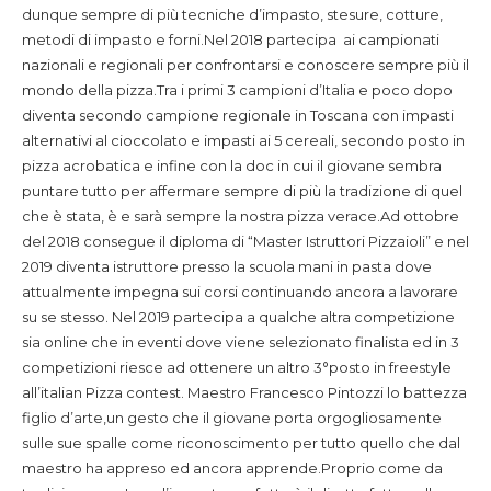
dunque sempre di più tecniche d’impasto, stesure, cotture,
metodi di impasto e forni.Nel 2018 partecipa ai campionati
nazionali e regionali per confrontarsi e conoscere sempre più il
mondo della pizza.Tra i primi 3 campioni d’Italia e poco dopo
diventa secondo campione regionale in Toscana con impasti
alternativi al cioccolato e impasti ai 5 cereali, secondo posto in
pizza acrobatica e infine con la doc in cui il giovane sembra
puntare tutto per affermare sempre di più la tradizione di quel
che è stata, è e sarà sempre la nostra pizza verace.Ad ottobre
del 2018 consegue il diploma di “Master Istruttori Pizzaioli” e nel
2019 diventa istruttore presso la scuola mani in pasta dove
attualmente impegna sui corsi continuando ancora a lavorare
su se stesso. Nel 2019 partecipa a qualche altra competizione
sia online che in eventi dove viene selezionato finalista ed in 3
competizioni riesce ad ottenere un altro 3°posto in freestyle
all’italian Pizza contest. Maestro Francesco Pintozzi lo battezza
figlio d’arte,un gesto che il giovane porta orgogliosamente
sulle sue spalle come riconoscimento per tutto quello che dal
maestro ha appreso ed ancora apprende.Proprio come da