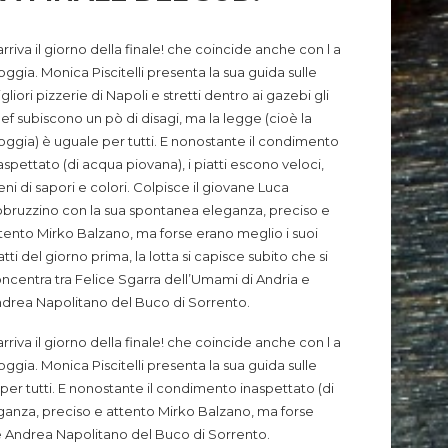
arriva il giorno della finale! che coincide anche con l a
oggia. Monica Piscitelli presenta la sua guida sulle
gliori pizzerie di Napoli e stretti dentro ai gazebi gli
ef subiscono un pò di disagi, ma la legge (cioè la
oggia) è uguale per tutti. E nonostante il condimento
aspettato (di acqua piovana), i piatti escono veloci,
eni di sapori e colori. Colpisce il giovane Luca
bruzzino con la sua spontanea eleganza, preciso e
tento Mirko Balzano, ma forse erano meglio i suoi
atti del giorno prima, la lotta si capisce subito che si
ncentra tra Felice Sgarra dell’Umami di Andria e
drea Napolitano del Buco di Sorrento.
arriva il giorno della finale! che coincide anche con l a
oggia. Monica Piscitelli presenta la sua guida sulle
e per tutti. E nonostante il condimento inaspettato (di
leganza, preciso e attento Mirko Balzano, ma forse
a e Andrea Napolitano del Buco di Sorrento.