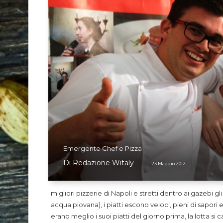
Emergente Chef e Pizza
Di
Redazione Witaly
23 Maggio 2012
migliori pizzerie di Napoli e stretti dentro ai gazebi g
acqua piovana), i piatti escono veloci, pieni di sapor
erano meglio i suoi piatti del giorno prima, la lotta 