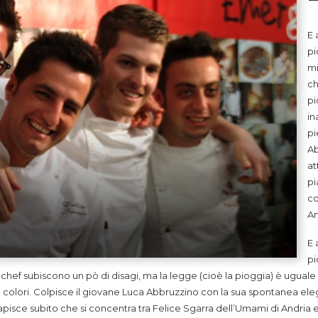
E 
pi
mi
ch
pi
in
pi
Ab
at
pi
co
An
E 
pi
li chef subiscono un pò di disagi, ma la legge (cioè la pioggia) è ugual
i e colori. Colpisce il giovane Luca Abbruzzino con la sua spontanea e
si capisce subito che si concentra tra Felice Sgarra dell’Umami di Andri