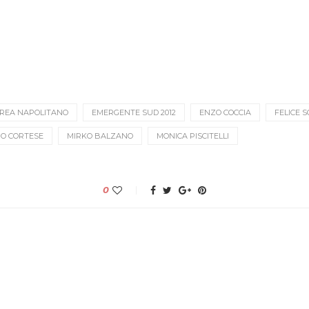
REA NAPOLITANO
EMERGENTE SUD 2012
ENZO COCCIA
FELICE 
IO CORTESE
MIRKO BALZANO
MONICA PISCITELLI
0