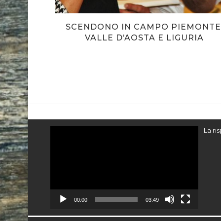
DELL’OVO
SCENDONO IN CAMPO PIEMONTE
VALLE D’AOSTA E LIGURIA
Video
La ri
Player
00:00
03:49