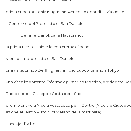
l' Assessore all' Agricoltura di Avellino
prima cuoca: Antonia Klugmann, Antico Foledor di Pavia Udine
il Consorzio del Prosciutto di San Daniele
Elena Terziariol, caffè Hausbrandt
la prima ricetta: animelle con crema di pane
si brinda al prosciutto di San Daniele
una visita: Enrico Derflingher, famoso cuoco italiano a Tokyo
una visita importante (informale): Esterino Montino, presidente Re
Ruota d oro a Giuseppe Costa per il Sud
premio anche a Nicola Fossaceca per il Centro (Nicola e Giuseppe e
azione al Teatro Puccini di Merano della mattinata)
l' anduja di Vibo