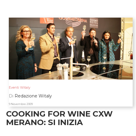
Eventi Witaly
Di
Redazione Witaly
9 Novembre 2009
COOKING FOR WINE CXW
MERANO: SI INIZIA
si parte, con un brindisi , Contadi Castaldi, e un tributo
all' Abruzzo