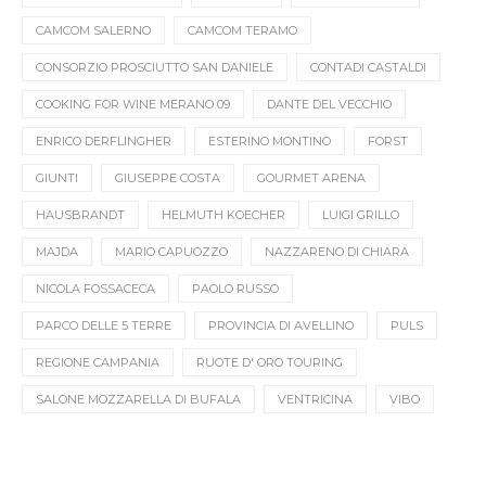
CAMCOM SALERNO
CAMCOM TERAMO
CONSORZIO PROSCIUTTO SAN DANIELE
CONTADI CASTALDI
COOKING FOR WINE MERANO 09
DANTE DEL VECCHIO
ENRICO DERFLINGHER
ESTERINO MONTINO
FORST
GIUNTI
GIUSEPPE COSTA
GOURMET ARENA
HAUSBRANDT
HELMUTH KOECHER
LUIGI GRILLO
MAJDA
MARIO CAPUOZZO
NAZZARENO DI CHIARA
NICOLA FOSSACECA
PAOLO RUSSO
PARCO DELLE 5 TERRE
PROVINCIA DI AVELLINO
PULS
REGIONE CAMPANIA
RUOTE D' ORO TOURING
SALONE MOZZARELLA DI BUFALA
VENTRICINA
VIBO