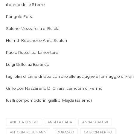
il parco delle 5 terre
l' angolo Forst
Salone Mozzarella di Bufala
Helmth Koecher e Anna Scafuri
Paolo Russo, parlamentare
Luigi Grillo, az Buranco
tagliolini di cime di rapa con olio alle acciughe e formaggio di Fran
Grillo con Nazzareno Di Chiara, camcom di Fermo
fusilli con pomodorini gialli di Majda (salerno)
ANDUJA DI VIBO
ANGELA GALIA
ANNA SCAFURI
ANTONIA KLUGMANN
BURANCO
CAMCOM FERMO