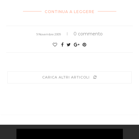
CONTINUA A LEGGERE
0 commento
9 Novembre 2009
CARICA ALTRI ARTICOLI
Video
Player