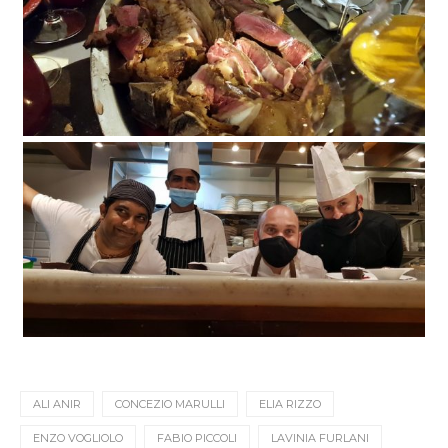
ALI ANIR
CONCEZIO MARULLI
ELIA RIZZO
ENZO VOGLIOLO
FABIO PICCOLI
LAVINIA FURLANI