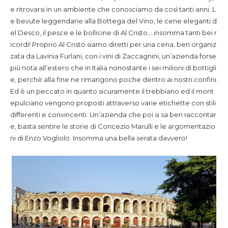
e ritrovarsi in un ambiente che conosciamo da così tanti anni. L
e bevute leggendarie alla Bottega del Vino, le cene eleganti d
el Desco, il pesce e le bollicine di Al Cristo….insomma tanti bei r
icordi! Proprio Al Cristo siamo diretti per una cena, ben organiz
zata da Lavinia Furlani, con i vini di Zaccagnini, un’azienda forse
più nota all’estero che in Italia nonostante i sei milioni di bottigli
e, perchè alla fine ne rimangono poche dentro ai nostri confini.
Ed è un peccato in quanto sicuramente il trebbiano ed il mont
epulciano vengono proposti attraverso varie etichette con stili
differenti e convincenti. Un’azienda che poi si sa ben raccontar
e, basta sentire le storie di Concezio Marulli e le argomentazio
ni di Enzo Vogliolo. Insomma una bella serata davvero!