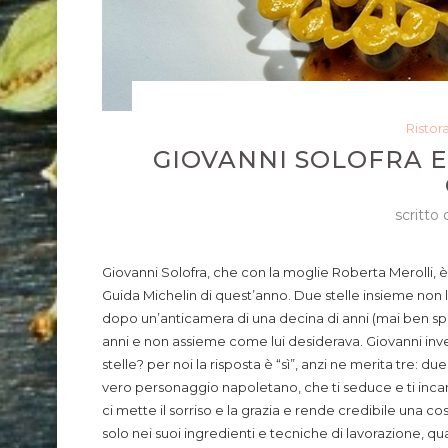
Ristor
GIOVANNI SOLOFRA E
scritto
Giovanni Solofra, che con la moglie Roberta Merolli, è 
Guida Michelin di quest’anno. Due stelle insieme no
dopo un’anticamera di una decina di anni (mai ben spi
anni e non assieme come lui desiderava. Giovanni invec
stelle? per noi la risposta è “sì”, anzi ne merita tre: du
vero personaggio napoletano, che ti seduce e ti incant
ci mette il sorriso e la grazia e rende credibile una c
solo nei suoi ingredienti e tecniche di lavorazione, qu