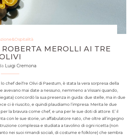
azione&Ospitalità
 ROBERTA MEROLLI AI TRE
OLIVI
 da
Luigi Cremona
lo chef deiTre Olivi di Paestum, è stata la vera sorpresa della
n le avevano mai date a nessuno, nemmeno a Vissani quando,
egata) concordò la sua presenza in guida: due stelle, ma in due
e ci è riuscito, e quindi plaudiamo l’impresa. Merita le due
e per la bravura come chef, e una per le sue doti di attore. E’ il
a con le sue storie, un affabulatore nato, che oltre all’ingegno
ostruzione complessa e studiata a tavolino di ogni ricetta (non
anto nei suoi rimandi sociali, di costume e folklore) che sembra