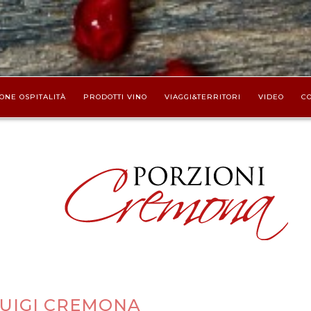
ONE OSPITALITÀ
PRODOTTI VINO
VIAGGI&TERRITORI
VIDEO
CO
LUIGI CREMONA