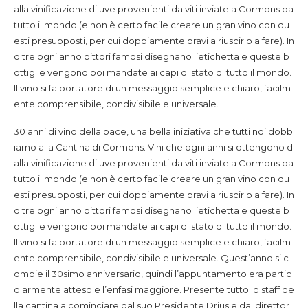
alla vinificazione di uve provenienti da viti inviate a Cormons da
tutto il mondo (e non è certo facile creare un gran vino con qu
esti presupposti, per cui doppiamente bravi a riuscirlo a fare). In
oltre ogni anno pittori famosi disegnano l’etichetta e queste b
ottiglie vengono poi mandate ai capi di stato di tutto il mondo.
Il vino si fa portatore di un messaggio semplice e chiaro, facilm
ente comprensibile, condivisibile e universale.
30 anni di vino della pace, una bella iniziativa che tutti noi dobb
iamo alla Cantina di Cormons. Vini che ogni anni si ottengono d
alla vinificazione di uve provenienti da viti inviate a Cormons da
tutto il mondo (e non è certo facile creare un gran vino con qu
esti presupposti, per cui doppiamente bravi a riuscirlo a fare). In
oltre ogni anno pittori famosi disegnano l’etichetta e queste b
ottiglie vengono poi mandate ai capi di stato di tutto il mondo.
Il vino si fa portatore di un messaggio semplice e chiaro, facilm
ente comprensibile, condivisibile e universale.
Quest’anno si c
ompie il 30simo anniversario, quindi l’appuntamento era partic
olarmente atteso e l’enfasi maggiore. Presente tutto lo staff de
lla cantina a cominciare dal suo Presidente Drius e dal direttor