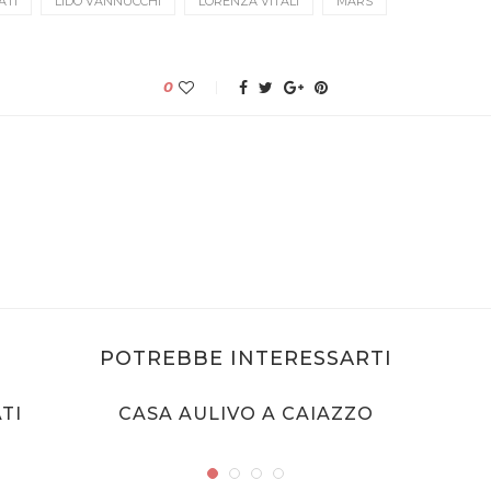
ATI
LIDO VANNUCCHI
LORENZA VITALI
MARS
0
POTREBBE INTERESSARTI
TI
CASA AULIVO A CAIAZZO