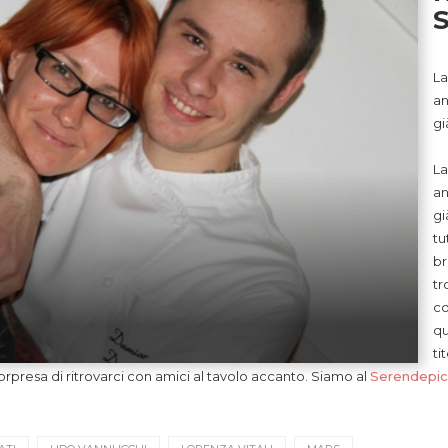
La
an
gi
La
an
gi
tu
br
tr
co
qu
ti
orpresa di ritrovarci con amici al tavolo accanto. Siamo al
Serendepi