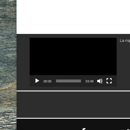
Video
La ri
Player
00:00
03:49