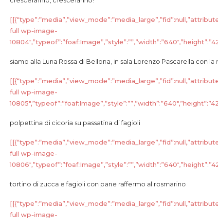
cresceranno, cresceranno!
[[{“type”:”media”,”view_mode”:”media_large”,”fid”:null,”attribut
full wp-image-
10804″,”typeof”:”foaf:Image”,”style”:””,”width”:”640″,”height”:”427
siamo alla Luna Rossa di Bellona, in sala Lorenzo Pascarella con la
[[{“type”:”media”,”view_mode”:”media_large”,”fid”:null,”attribut
full wp-image-
10805″,”typeof”:”foaf:Image”,”style”:””,”width”:”640″,”height”:”427
polpettina di cicoria su passatina di fagioli
[[{“type”:”media”,”view_mode”:”media_large”,”fid”:null,”attribut
full wp-image-
10806″,”typeof”:”foaf:Image”,”style”:””,”width”:”640″,”height”:”427
tortino di zucca e fagioli con pane raffermo al rosmarino
[[{“type”:”media”,”view_mode”:”media_large”,”fid”:null,”attribut
full wp-image-