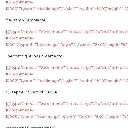
full wp-image-
10800″,”typeof”:”foaf:Image”,”style”:””,”width”:”640″,”height”:”427″
bellissimo l' ambiente
[[{“type”:”media”,”view_mode”:”media_large”,”fid”:null,”attribut
full wp-image-
10801″,”typeof”:”foaf:Image”,”style”:””,”width”:”640″,”height”:”427″
..peccato quei pali di cemento!
[[{“type”:”media”,”view_mode”:”media_large”,”fid”:null,”attribut
full wp-image-
10802″,”typeof”:”foaf:Image”,”style”:””,”width”:”640″,”height”:”427″
Giuseppe Chillemi di Capua
[[{“type”:”media”,”view_mode”:”media_large”,”fid”:null,”attribut
full wp-image-
10803″,”typeof”:”foaf:Image”,”style”:””,”width”:”640″,”height”:”427