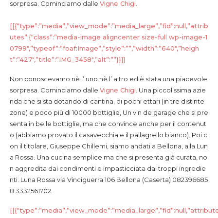
sorpresa. Cominciamo dalle
Vigne Chigi
.
[[{“type”:”media”,”view_mode”:”media_large”,”fid”:null,”attrib
utes”:{“class”:”media-image aligncenter size-full wp-image-1
0799″,”typeof”:”foaf:Image”,”style”:””,”width”:”640″,”heigh
t”:”427″,”title”:”IMG_3458″,”alt”:””}}]]
Non conoscevamo nè l’ uno nè l’ altro ed è stata una piacevole
sorpresa. Cominciamo dalle
Vigne Chigi
.
Una piccolissima azie
nda che si sta dotando di cantina, di pochi ettari (in tre distinte
zone) e poco più di 10000 bottiglie, Un vin de garage che si pre
senta in belle bottiglie, ma che convince anche per il contenut
o (abbiamo provato il casavecchia e il pallagrello bianco). Poi c
on il titolare, Giuseppe Chillemi, siamo andati a Bellona, alla Lun
a Rossa. Una cucina semplice ma che si presenta già curata, no
n aggredita dai condimenti e impasticciata dai troppi ingredie
nti. Luna Rossa via Vinciguerra 106 Bellona (Caserta) 082396685
8 3332561702.
[[{“type”:”media”,”view_mode”:”media_large”,”fid”:null,”attribut