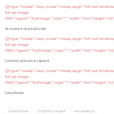
[[{“type”:”media”,”view_mode”:”media_large”,”fid”:null,”attribut
full wp-image-
10811″,”typeof”:”foaf:Image”,”style”:””,”width”:”640″,”height”:”427″
la cucina è un pò piccola
[[{“type”:”media”,”view_mode”:”media_large”,”fid”:null,”attribut
full wp-image-
10812″,”typeof”:”foaf:Image”,”style”:””,”width”:”640″,”height”:”427″
Lorenzo, preciso e capace
[[{“type”:”media”,”view_mode”:”media_large”,”fid”:null,”attribut
full wp-image-
10813″,”typeof”:”foaf:Image”,”style”:””,”width”:”640″,”height”:”427″,
Luna Rossa
CASAVECCHIA
GIUSEPPE CHILLEMI
PALLAGRELLO