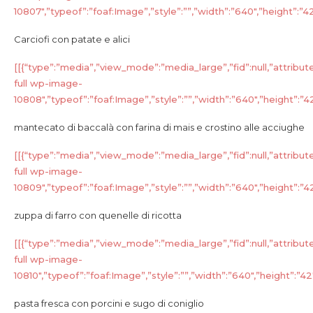
10807″,”typeof”:”foaf:Image”,”style”:””,”width”:”640″,”height”:”427
Carciofi con patate e alici
[[{“type”:”media”,”view_mode”:”media_large”,”fid”:null,”attribut
full wp-image-
10808″,”typeof”:”foaf:Image”,”style”:””,”width”:”640″,”height”:”427
mantecato di baccalà con farina di mais e crostino alle acciughe
[[{“type”:”media”,”view_mode”:”media_large”,”fid”:null,”attribut
full wp-image-
10809″,”typeof”:”foaf:Image”,”style”:””,”width”:”640″,”height”:”427
zuppa di farro con quenelle di ricotta
[[{“type”:”media”,”view_mode”:”media_large”,”fid”:null,”attribut
full wp-image-
10810″,”typeof”:”foaf:Image”,”style”:””,”width”:”640″,”height”:”427″
pasta fresca con porcini e sugo di coniglio