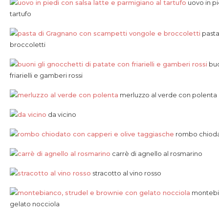
uovo in pi
tartufo
pasta
broccoletti
buo
friarielli e gamberi rossi
merluzzo al verde con polenta
da vicino
rombo chiodat
carrè di agnello al rosmarino
stracotto al vino rosso
montebia
gelato nocciola