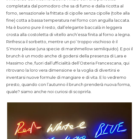
completata dal pomodoro che sa di fumo e dalla ricotta al
forno, sensazionale la frittata di cipolle senza cipolle (tolte alla
fine) cotta a bassa temperatura nel forno con anguilla laccata.
Ma è buono pure il resto, dall’elegante baccalà in leggera
crosta alla costoletta di vitello anch’essa finita al forno a legna.
Rinfresca il sorbetto, mentre un po’ troppo vischioso è il
S’more please (una specie di marshmellow semiliquido). E poi il
brunch è un modo anche di godersi della presenza di Lara e
Massimo che, fuori dall’ufficialità dell’Osteria Francescana, qui
ritrovano la loro vera dimensione e la voglia di divertirsi e
inventarsi nuove formule di mangiare e di vita. E lo vedremo
presto, quando con l’autunno il brunch prenderà nuova forma,
quale? siamo anche noi curiosi di scoprirla.