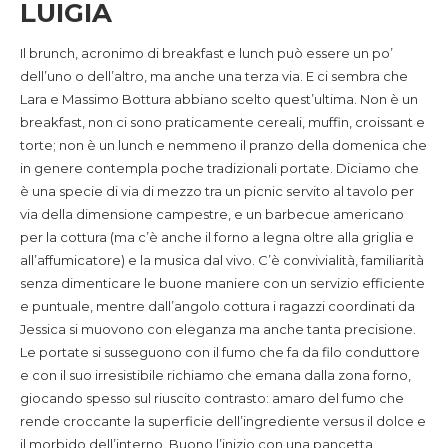
LUIGIA
Il brunch, acronimo di breakfast e lunch può essere un po’
dell’uno o dell’altro, ma anche una terza via. E ci sembra che
Lara e Massimo Bottura abbiano scelto quest’ultima. Non è un
breakfast, non ci sono praticamente cereali, muffin, croissant e
torte; non è un lunch e nemmeno il pranzo della domenica che
in genere contempla poche tradizionali portate. Diciamo che
è una specie di via di mezzo tra un picnic servito al tavolo per
via della dimensione campestre, e un barbecue americano
per la cottura (ma c’è anche il forno a legna oltre alla griglia e
all’affumicatore) e la musica dal vivo. C’è convivialità, familiarità
senza dimenticare le buone maniere con un servizio efficiente
e puntuale, mentre dall’angolo cottura i ragazzi coordinati da
Jessica si muovono con eleganza ma anche tanta precisione.
Le portate si susseguono con il fumo che fa da filo conduttore
e con il suo irresistibile richiamo che emana dalla zona forno,
giocando spesso sul riuscito contrasto: amaro del fumo che
rende croccante la superficie dell’ingrediente versus il dolce e
il morbido dell’interno. Buono l’inizio con una pancetta