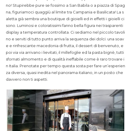
no! Stupirebbe pure se fossimo a San Babila o a piazza di Spag
na, figuriamoci quaggiù al limite tra Campania e Basilicata! La s
aletta già sembra una boutique di gioielli ed in effetti i gioielli ci
sono. Luminosi e coloratissimi fanno bella figura nei trasparenti
display a temperatura controllata. Ci sediamo nel piccolo tavoli
no e serviti di tutto punto arriva la sequenza dei dolci: una soav
e e rinfrescante macedonia di frutta, il dessert di benvenuto, e
poi via via arrivano i lievitati, il millefoglie ed la pasta bignè, tutti
sfornati almomento e di qualità ineffabile come è raro trovare i
n Italia. Prenotate per tempo questa sosta per fare un’esperien
za diversa, quasi inedita nel panorama italiano, in un posto che
davvero non ti aspetti.