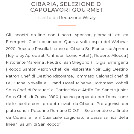
CIBARIA, SELEZIONE DI
CAPOLAVORI GOURMET
scritto da
Redazione Witaly
Gli incontri on line con i nostri sponsor, giornalisti ed ex
Emergenti Chef continuano. Questa volta ospiti del Webinar
2020 Rocco e Priscilla Lutrario di Cibaria Srl, Francesco Apreda
( Idylio by Apreda at Pantheon Iconic Hotel ) , Roberto Allocca (
Ristorante Marennà , Feudi di San Gregorio ) . I 5 già Emergenti
( Rocco Santon Patron Chef del Ristorante Noir, Luigi Destino
Patron Chef di Destino Ristorante, Tommaso Calonaci chef di
La Buona Novella al Grand Hotel Minerva, Tommaso Zoboli
Sous Chef di Pascucci al Porticciolo e Attilio De Sanctis junior
Sous Chef di Zunica 1880 ) hanno preparato per l’occasione
delle ricette con i prodotti inviati da Cibaria. Protagonisti dei
piatti sono il Pecorino Romano D.O.P – Selezionato e affinato
da Cibaria srl e il Guanciale stagionato a bassa salinità della
linea “I Salumi di San Rocco”.