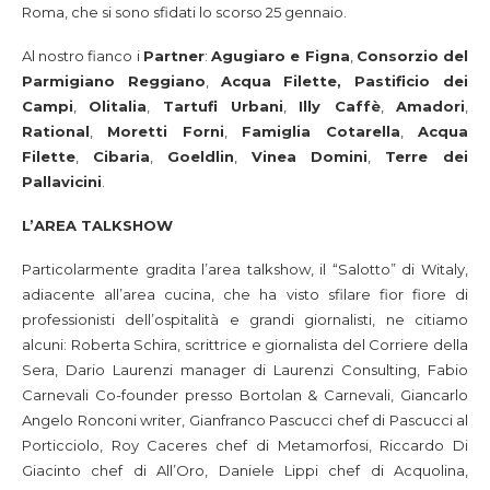
Roma, che si sono sfidati lo scorso 25 gennaio.
Al nostro fianco i
Partner
:
Agugiaro e Figna
,
Consorzio del
Parmigiano Reggiano
,
Acqua Filette, Pastificio dei
Campi
,
Olitalia
,
Tartufi Urbani
,
Illy Caffè
,
Amadori
,
Rational
,
Moretti Forni
,
Famiglia Cotarella
,
Acqua
Filette
,
Cibaria
,
Goeldlin
,
Vinea Domini
,
Terre dei
Pallavicini
.
L’AREA TALKSHOW
Particolarmente gradita l’area talkshow, il “Salotto” di Witaly,
adiacente all’area cucina, che ha visto sfilare fior fiore di
professionisti dell’ospitalità e grandi giornalisti, ne citiamo
alcuni: Roberta Schira, scrittrice e giornalista del Corriere della
Sera, Dario Laurenzi manager di Laurenzi Consulting, Fabio
Carnevali Co-founder presso Bortolan & Carnevali, Giancarlo
Angelo Ronconi writer, Gianfranco Pascucci chef di Pascucci al
Porticciolo, Roy Caceres chef di Metamorfosi, Riccardo Di
Giacinto chef di All’Oro, Daniele Lippi chef di Acquolina,