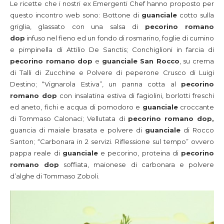
Le ricette che i nostri ex Emergenti Chef hanno proposto per
questo incontro web sono: Bottone di
guanciale
cotto sulla
griglia, glassato con una salsa di
pecorino romano
dop
infuso nel fieno ed un fondo di rosmarino, foglie di cumino
e pimpinella di Attilio De Sanctis; Conchiglioni in farcia di
pecorino romano dop
e
guanciale San Rocco
, su crema
di Talli di Zucchine e Polvere di peperone Crusco di Luigi
Destino; “Vignarola Estiva”, un panna cotta al
pecorino
romano dop
con insalatina estiva di fagiolini, borlotti freschi
ed aneto, fichi e acqua di pomodoro e
guanciale
croccante
di Tommaso Calonaci; Vellutata di
pecorino romano dop,
guancia di maiale brasata e polvere di
guanciale
di Rocco
Santon; “Carbonara in 2 servizi. Riflessione sul tempo” ovvero
pappa reale di
guanciale
e pecorino, proteina di
pecorino
romano dop
soffiata, maionese di carbonara e polvere
d’alghe di Tommaso Zoboli.