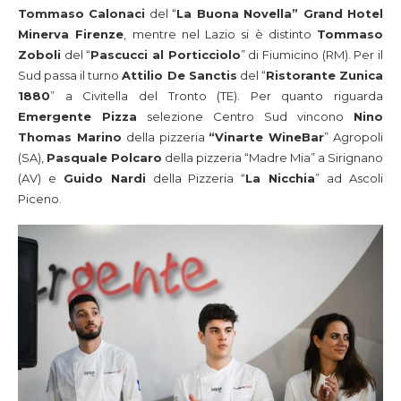
Tommaso Calonaci
del “
La Buona Novella” Grand Hotel
Minerva Firenze
, mentre nel Lazio si è distinto
Tommaso
Zoboli
del “
Pascucci al Porticciolo
” di Fiumicino (RM). Per il
Sud passa il turno
Attilio De Sanctis
del “
Ristorante Zunica
1880
” a Civitella del Tronto (TE). Per quanto riguarda
Emergente Pizza
selezione Centro Sud vincono
Nino
Thomas Marino
della pizzeria
“Vinarte WineBar
” Agropoli
(SA),
Pasquale Polcaro
della pizzeria “Madre Mia” a Sirignano
(AV) e
Guido Nardi
della Pizzeria “
La Nicchia
” ad Ascoli
Piceno.