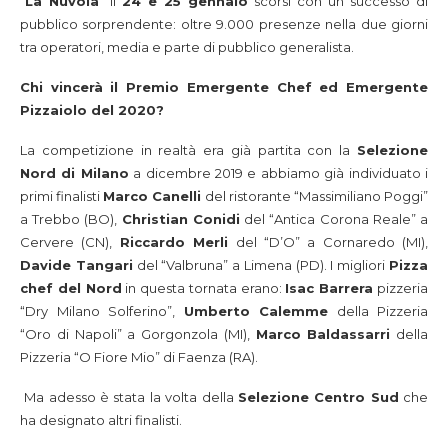
“
La Nuvola
” il
24 e 25 gennaio
scorsi con un successo di
pubblico sorprendente: oltre 9.000 presenze nella due giorni
tra operatori, media e parte di pubblico generalista.
Chi vincerà il Premio Emergente Chef ed Emergente
Pizzaiolo del 2020?
La competizione in realtà era già partita con la
Selezione
Nord di Milano
a dicembre 2019 e abbiamo già individuato i
primi finalisti
Marco Canelli
del ristorante “Massimiliano Poggi”
a Trebbo (BO),
Christian Conidi
del “Antica Corona Reale” a
Cervere (CN),
Riccardo Merli
del “D’O” a Cornaredo (MI),
Davide Tangari
del “Valbruna” a Limena (PD). I migliori
Pizza
chef del Nord
in questa tornata erano:
Isac Barrera
pizzeria
“Dry Milano Solferino”,
Umberto Calemme
della Pizzeria
“Oro di Napoli” a Gorgonzola (MI),
Marco Baldassarri
della
Pizzeria “O Fiore Mio” di Faenza (RA).
Ma adesso è stata la volta della
Selezione Centro Sud
che
ha designato altri finalisti.