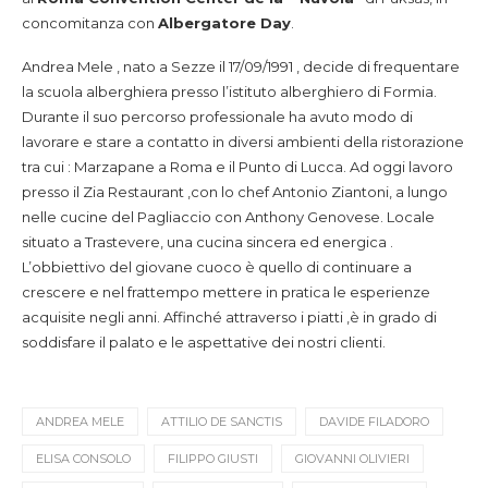
concomitanza con
Albergatore Day
.
Andrea Mele , nato a Sezze il 17/09/1991 , decide di frequentare
la scuola alberghiera presso l’istituto alberghiero di Formia.
Durante il suo percorso professionale ha avuto modo di
lavorare e stare a contatto in diversi ambienti della ristorazione
tra cui : Marzapane a Roma e il Punto di Lucca. Ad oggi lavoro
presso il Zia Restaurant ,con lo chef Antonio Ziantoni, a lungo
nelle cucine del Pagliaccio con Anthony Genovese. Locale
situato a Trastevere, una cucina sincera ed energica .
L’obbiettivo del giovane cuoco è quello di continuare a
crescere e nel frattempo mettere in pratica le esperienze
acquisite negli anni. Affinché attraverso i piatti ,è in grado di
soddisfare il palato e le aspettative dei nostri clienti.
ANDREA MELE
ATTILIO DE SANCTIS
DAVIDE FILADORO
ELISA CONSOLO
FILIPPO GIUSTI
GIOVANNI OLIVIERI