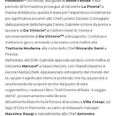
Pinchiorri***
a Firenze, alla guida di
Annie Féolde
. Il suo
periodo di formazione prosegue al ristorante
La Pineta*
a
Marina di Bibbona, questa è stata per l’esperienza moralmente
più significativa accanto allo Chef Luciano Zazzeri. Contagiato
dalla passione della famiglia Cerea, Gabriele si trova da prima a
lavorare al
Da Vittorio*
al Carlton Hotel St. Moritz e
successivamente al
Da Vittorio***
a Brusaporto. Continua a
mettersi in gioco arrivando a lavorare come maître alla
Trattoria Moderna
alla corte dello Chef
Riccardo Serni
a
Firenze.
Nell’estate del 2018, Gabriele approda sempre come maître al
ristorante
Marconi*
a Sasso Marconi, con i fratelli Massimo e
Aurora Mazzucchelli. Appassionato ed esperto del mondo del
tè, sia per il significato intimo e profondo che ha, sia perché è
una bevanda da scoprire anche dal punto di vista
organolettico, realizza il libro “Dall’Oriente all’Italia : il viaggio
del tè”, prossimamente nelle librerie.
Attualmente Bianchi ha la fortuna di lavorare a
Villa Crespi
, sul
lago d’Orta in Piemonte, accanto al restaurant manager
Massimo Raugi
e naturalmente allo Chef
Antonino