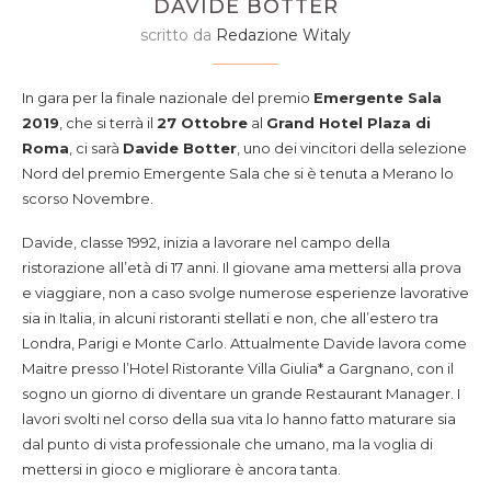
DAVIDE BOTTER
scritto da
Redazione Witaly
In gara per la finale nazionale del premio
Emergente Sala
2019
, che si terrà il
27 Ottobre
al
Grand Hotel Plaza di
Roma
, ci sarà
Davide Botter
, uno dei vincitori della selezione
Nord del premio Emergente Sala che si è tenuta a Merano lo
scorso Novembre.
Davide, classe 1992, inizia a lavorare nel campo della
ristorazione all’età di 17 anni. Il giovane ama mettersi alla prova
e viaggiare, non a caso svolge numerose esperienze lavorative
sia in Italia, in alcuni ristoranti stellati e non, che all’estero tra
Londra, Parigi e Monte Carlo. Attualmente Davide lavora come
Maitre presso l’Hotel Ristorante Villa Giulia* a Gargnano, con il
sogno un giorno di diventare un grande Restaurant Manager. I
lavori svolti nel corso della sua vita lo hanno fatto maturare sia
dal punto di vista professionale che umano, ma la voglia di
mettersi in gioco e migliorare è ancora tanta.