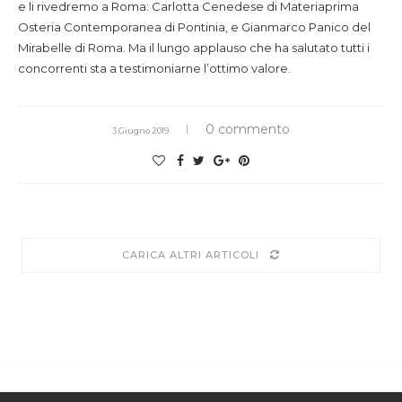
e li rivedremo a Roma: Carlotta Cenedese di Materiaprima
Osteria Contemporanea di Pontinia, e Gianmarco Panico del
Mirabelle di Roma. Ma il lungo applauso che ha salutato tutti i
concorrenti sta a testimoniarne l’ottimo valore.
0 commento
3 Giugno 2019
CARICA ALTRI ARTICOLI