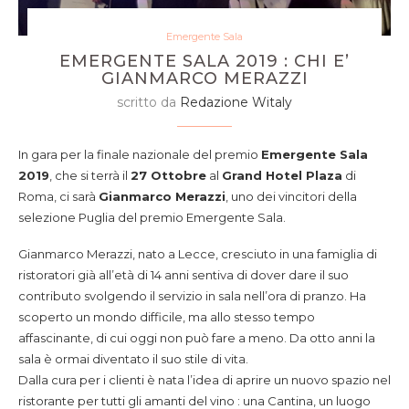
Emergente Sala
EMERGENTE SALA 2019 : CHI E’
GIANMARCO MERAZZI
scritto da
Redazione Witaly
In gara per la finale nazionale del premio
Emergente Sala
2019
, che si terrà il
27 Ottobre
al
Grand Hotel Plaza
di
Roma, ci sarà
Gianmarco Merazzi
, uno dei vincitori della
selezione Puglia del premio Emergente Sala.
Gianmarco Merazzi, nato a Lecce, cresciuto in una famiglia di
ristoratori già all’età di 14 anni sentiva di dover dare il suo
contributo svolgendo il servizio in sala nell’ora di pranzo. Ha
scoperto un mondo difficile, ma allo stesso tempo
affascinante, di cui oggi non può fare a meno. Da otto anni la
sala è ormai diventato il suo stile di vita.
Dalla cura per i clienti è nata l’idea di aprire un nuovo spazio nel
ristorante per tutti gli amanti del vino : una Cantina, un luogo