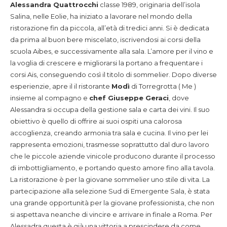
Alessandra Quattrocchi
classe 1989, originaria dell’isola
Salina, nelle Eolie, ha iniziato a lavorare nel mondo della
ristorazione fin da piccola, all’età di tredici anni. Si è dedicata
da prima al buon bere miscelato, iscrivendosi ai corsi della
scuola Aibes, e successivamente alla sala. L’amore per il vino e
la voglia di crescere e migliorarsi la portano a frequentare i
corsi Ais, conseguendo così il titolo di sommelier. Dopo diverse
esperienzie, apre il il ristorante
Modì
di Torregrotta ( Me )
insieme al compagno e
chef Giuseppe Geraci
, dove
Alessandra si occupa della gestione sala e carta dei vini. Il suo
obiettivo è quello di offrire ai suoi ospiti una calorosa
accoglienza, creando armonia tra sala e cucina. Il vino per lei
rappresenta emozioni, trasmesse soprattutto dal duro lavoro
che le piccole aziende vinicole producono durante il processo
di imbottigliamento, e portando questo amore fino alla tavola.
La ristorazione è per la giovane sommelier uno stile di vita. La
partecipazione alla selezione Sud di Emergente Sala, è stata
una grande opportunità per la giovane professionista, che non
si aspettava neanche di vincire e arrivare in finale a Roma. Per
Alessadra questa è già una vittoria a prescindere da come