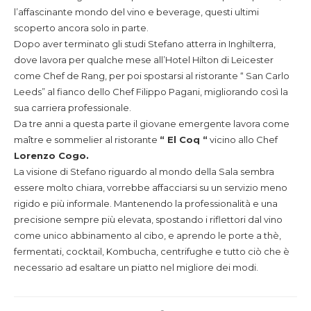
l’affascinante mondo del vino e beverage, questi ultimi
scoperto ancora solo in parte.
Dopo aver terminato gli studi Stefano atterra in Inghilterra,
dove lavora per qualche mese all’Hotel Hilton di Leicester
come Chef de Rang, per poi spostarsi al ristorante “ San Carlo
Leeds” al fianco dello Chef Filippo Pagani, migliorando così la
sua carriera professionale.
Da tre anni a questa parte il giovane emergente lavora come
maître e sommelier al ristorante
“ El Coq “
vicino allo Chef
Lorenzo Cogo.
La visione di Stefano riguardo al mondo della Sala sembra
essere molto chiara, vorrebbe affacciarsi su un servizio meno
rigido e più informale. Mantenendo la professionalità e una
precisione sempre più elevata, spostando i riflettori dal vino
come unico abbinamento al cibo, e aprendo le porte a thè,
fermentati, cocktail, Kombucha, centrifughe e tutto ciò che è
necessario ad esaltare un piatto nel migliore dei modi.