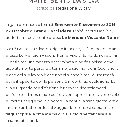
MAITE’ BENTO DA SILVA
scritto da
Redazione Witaly
In gara per il nuovo format
Emergente Ricevimento 2019
il
27 Ottobre
al
Grand Hotel Plaza
, Maité Bento Da Silva,
addetta al ricevimento presso
Le Meridièn Visconte Rome
.
Maité Bento Da Silva, di origine francese, shift leader da 6 anni
presso Le Méridien Visconti Rome, vive a Roma da nove anni.
Si definisce una ragazza determinata e perfezionista, deve
assolutamente portare a termine le sue mansioni. Quel che le
piace del suo lavoro è che non ci si annoia mai, è una realtà
dove il rapporto con le persone è in continua evoluzione. La
sua più grande soddisfazione è ricevere ringraziamenti
dall’ospite, dimostrando così di aver apprezzato il lavoro svolto
durante il soggiorno in albergo. La continua sfida giornaliera è
lasciare un bel ricordo nel viaggio del cliente e soprattutto
fargli scoprire la città eterna di cui la giovane francese si è
innamorata anni fa.