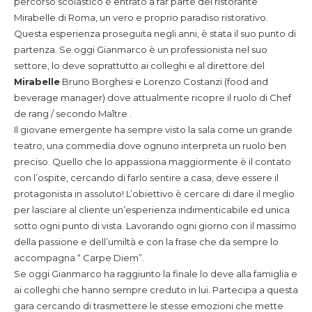
percorso scolastico è entrato a far parte del ristorante
Mirabelle di Roma, un vero e proprio paradiso ristorativo.
Questa esperienza proseguita negli anni, è stata il suo punto di
partenza. Se oggi Gianmarco è un professionista nel suo
settore, lo deve soprattutto ai colleghi e al direttore del
Mirabelle
Bruno Borghesi e Lorenzo Costanzi (food and
beverage manager) dove attualmente ricopre il ruolo di Chef
de rang / secondo Maître .
Il giovane emergente ha sempre visto la sala come un grande
teatro, una commedia dove ognuno interpreta un ruolo ben
preciso. Quello che lo appassiona maggiormente è il contato
con l’ospite, cercando di farlo sentire a casa, deve essere il
protagonista in assoluto! L’obiettivo è cercare di dare il meglio
per lasciare al cliente un’esperienza indimenticabile ed unica
sotto ogni punto di vista. Lavorando ogni giorno con il massimo
della passione e dell’umiltà e con la frase che da sempre lo
accompagna “ Carpe Diem”.
Se oggi Gianmarco ha raggiunto la finale lo deve alla famiglia e
ai colleghi che hanno sempre creduto in lui. Partecipa a questa
gara cercando di trasmettere le stesse emozioni che mette