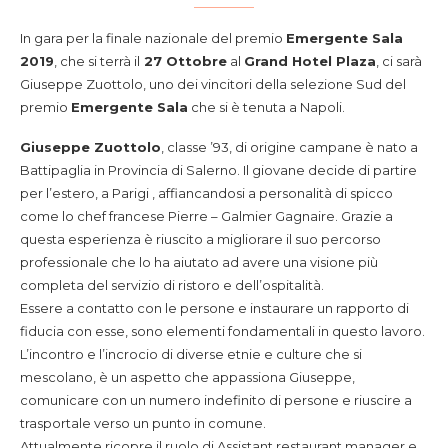
In gara per la finale nazionale del premio
Emergente Sala
2019
, che si terrà il
27 Ottobre
al
Grand Hotel Plaza
, ci sarà
Giuseppe Zuottolo, uno dei vincitori della selezione Sud del
premio
Emergente Sala
che si è tenuta a Napoli.
Giuseppe Zuottolo
, classe ’93, di origine campane è nato a
Battipaglia in Provincia di Salerno. Il giovane decide di partire
per l’estero, a Parigi , affiancandosi a personalità di spicco
come lo chef francese Pierre – Galmier Gagnaire. Grazie a
questa esperienza è riuscito a migliorare il suo percorso
professionale che lo ha aiutato ad avere una visione più
completa del servizio di ristoro e dell’ospitalità.
Essere a contatto con le persone e instaurare un rapporto di
fiducia con esse, sono elementi fondamentali in questo lavoro.
L’incontro e l’incrocio di diverse etnie e culture che si
mescolano, è un aspetto che appassiona Giuseppe,
comunicare con un numero indefinito di persone e riuscire a
trasportale verso un punto in comune.
Attualmente ricopre il ruolo di Assistant restaurant manager e