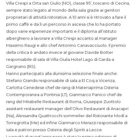
Villa Crespi a Orta san Giulio (NO), classe 95’, toscano di Cecina,
sempre stato legato al mondo della sala grazie ai genitori
proprietari di attività ristorative. A 10 anni si è ritrovato a fare il
primo caffè e da lì un percorso in ascesa che lo ha portato
dopo varie esperienze importanti e il diploma all’istituto
alberghiero a lavorare a Villa Crespi accanto al manager
Massimo Raugi e allo chef Antonino Canavacciuolo. Il premio
della critica è andato invece al giovane Davide Botter
responsabile di sala di Villa Giulia Hotel Lago di Garda a
Gargnano (BS).
Hanno partecipato alla durissima selezione finale anche:
Stefano Grandis responsabile di sala a El Coq a Vicenza,
Carlotta Cenedese chef de rang di Materiaprima Osteria
Contemporanea a Pontinia (LT), Gianmarco Panico chef de
rang del Mirabelle Restaurant di Roma, Giuseppe Zuottolo
assistant restaurant manager dell’Olivo Restaurant di Anacapri
(Na), Alessandra Quattrocchi sommelier del Ristorante Modì a
Torregrotta (Me) ed infine Gianmarco Merazzi responsabile di
sala e patron presso Osteria degli Spiriti a Lecce.
La novità di quest’anno pero è stata la prima edizione di