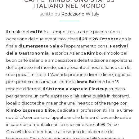
CAFFE’ KIMBO: UNO STATUS
ITALIANO NEL MONDO
scritto da
Redazione Witaly
Il rituale del
caffè
è al tempo stesso arte e piacere ed in
occasione dei due eventi ravvicinati il
27
e
28 Ottobre
con la
finale di
Emergente Sala
e l’appuntamento con
Il Festival
della Gastronomia
, la storica Azienda
Kimbo
, simbolo del
buon caffè italiano e ambasciatore della tradizione napoletana
dell’espresso nel mondo, sarà presente al nostro fianco con le
sue speciali miscele. L’Azienda propone diverse linee, ognuna
per specifici consumatori, come la
linea Bar
con ben 15
miscele differenti, il
Sistema a capsule Flexicup
studiato
per garantire un caffè espresso di altissima qualità in ristoranti,
locali o discoteche, ma anche una linea top of the range con
Kimbo Espresso Elite
, dedicata ai professionisti. Tra le ultime
novità L’Azienda ha sviluppato anche la linea di bevande calde
in capsule compatibili con le macchine Nescafè® Dolce
Gusto® ideate per pause all’insegna del piacere e del
benessere. Per ciò che riguarda la sostenibilità ambientale,