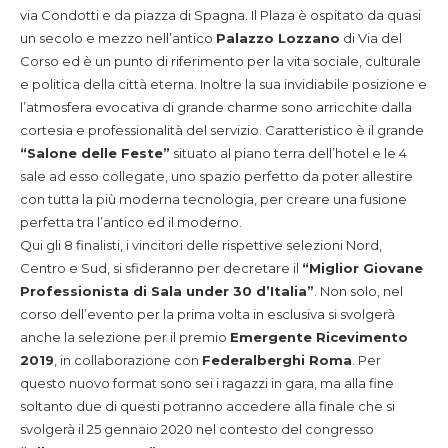
via Condotti e da piazza di Spagna. Il Plaza è ospitato da quasi
un secolo e mezzo nell’antico
Palazzo Lozzano
di Via del
Corso ed è un punto di riferimento per la vita sociale, culturale
e politica della città eterna. Inoltre la sua invidiabile posizione e
l’atmosfera evocativa di grande charme sono arricchite dalla
cortesia e professionalità del servizio. Caratteristico è il grande
“Salone delle Feste”
situato al piano terra dell’hotel e le 4
sale ad esso collegate, uno spazio perfetto da poter allestire
con tutta la più moderna tecnologia, per creare una fusione
perfetta tra l’antico ed il moderno.
Qui gli 8 finalisti, i vincitori delle rispettive selezioni Nord,
Centro e Sud, si sfideranno per decretare il
“Miglior Giovane
Professionista di Sala under 30 d’Italia”
. Non solo, nel
corso dell’evento per la prima volta in esclusiva si svolgerà
anche la selezione per il premio
Emergente Ricevimento
2019
, in collaborazione con
Federalberghi Roma
. Per
questo nuovo format sono sei i ragazzi in gara, ma alla fine
soltanto due di questi potranno accedere alla finale che si
svolgerà il 25 gennaio 2020 nel contesto del congresso