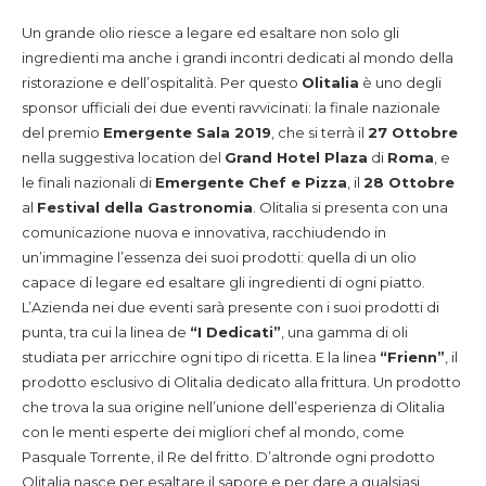
Un grande olio riesce a legare ed esaltare non solo gli
ingredienti ma anche i grandi incontri dedicati al mondo della
ristorazione e dell’ospitalità. Per questo
Olitalia
è uno degli
sponsor ufficiali dei due eventi ravvicinati: la finale nazionale
del premio
Emergente Sala 2019
, che si terrà il
27 Ottobre
nella suggestiva location del
Grand Hotel Plaza
di
Roma
, e
le finali nazionali di
Emergente Chef
e Pizza
, il
28 Ottobre
al
Festival della Gastronomia
. Olitalia si presenta con una
comunicazione nuova e innovativa, racchiudendo in
un’immagine l’essenza dei suoi prodotti: quella di un olio
capace di legare ed esaltare gli ingredienti di ogni piatto.
L’Azienda nei due eventi sarà presente con i suoi prodotti di
punta, tra cui la linea de
“I Dedicati”
, una gamma di oli
studiata per arricchire ogni tipo di ricetta. E la linea
“Frienn”
, il
prodotto esclusivo di Olitalia dedicato alla frittura. Un prodotto
che trova la sua origine nell’unione dell’esperienza di Olitalia
con le menti esperte dei migliori chef al mondo, come
Pasquale Torrente, il Re del fritto. D’altronde ogni prodotto
Olitalia nasce per esaltare il sapore e per dare a qualsiasi