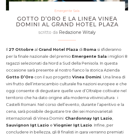
Emergente Sala
GOTTO D’ORO E LA LINEA VINEA
DOMINI AL GRAND HOTEL PLAZA
scritto da
Redazione Witaly
Il
27 Ottobre
al
Grand Hotel Plaza
di
Roma
si sfideranno
per la finale nazionale del premio
Emergente Sala
i migliori 8
ragazzi selezionati da Nord a Sud della Penisola. In questa
occasione sarà presente al nostro fianco la storica Azienda
Gotto D’Oro
con il suo progetto
Vinea Domini
. Una linea di
vini frutto dell’interscambio culturale fra nazioni europee e che
oggi consente di degustare quelle uve d’Oltralpe coltivate nel
territorio che ha dato origine alla moderna vitivinicultura : i
Castelli Romani. Nel corso dell’evento, durante l’aperitivo e la
cena, sarà possibile degustare tre dei sei monovarietali
internazionali di Vinea Domini:
Chardonnay Igt Lazio
,
Sauvignon Igt
Lazio
e
Viognier Igt
Lazio
. Infine, per
concludere in bellezza, gli 8 finalisti in gara verranno premiati