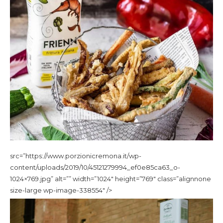
src=”https://www.porzionicremona.it/wp-
content/uploads/2019/10/45121279994_ef0e85ca63_o-
1024×769.jpg” alt=”” width=”1024″ height=”769″ class=”alignnone
size-large wp-image-338554″ />