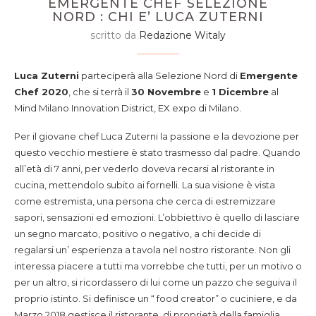
EMERGENTE CHEF SELEZIONE
NORD : CHI E’ LUCA ZUTERNI
scritto da
Redazione Witaly
Luca Zuterni
parteciperà alla Selezione Nord di
Emergente
Chef 2020
, che si terrà il
30 Novembre
e
1 Dicembre
al
Mind Milano Innovation District, EX expo di Milano.
Per il giovane chef Luca Zuterni la passione e la devozione per
questo vecchio mestiere è stato trasmesso dal padre. Quando
all’età di 7 anni, per vederlo doveva recarsi al ristorante in
cucina, mettendolo subito ai fornelli. La sua visione è vista
come estremista, una persona che cerca di estremizzare
sapori, sensazioni ed emozioni. L’obbiettivo è quello di lasciare
un segno marcato, positivo o negativo, a chi decide di
regalarsi un’ esperienza a tavola nel nostro ristorante. Non gli
interessa piacere a tutti ma vorrebbe che tutti, per un motivo o
per un altro, si ricordassero di lui come un pazzo che seguiva il
proprio istinto. Si definisce un “ food creator” o cuciniere, e da
Marzo 2018 gestisce il ristorante, di proprietà della famiglia,