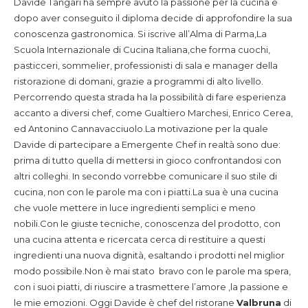
Davide Tangari ha sempre avuto la passione per la cucina e
dopo aver conseguito il diploma decide di approfondire la sua
conoscenza gastronomica. Si iscrive all’Alma di Parma,La
Scuola Internazionale di Cucina Italiana,che forma cuochi,
pasticceri, sommelier, professionisti di sala e manager della
ristorazione di domani, grazie a programmi di alto livello.
Percorrendo questa strada ha la possibilità di fare esperienza
accanto a diversi chef, come Gualtiero Marchesi, Enrico Cerea,
ed Antonino Cannavacciuolo.La motivazione per la quale
Davide di partecipare a Emergente Chef in realtà sono due:
prima di tutto quella di mettersi in gioco confrontandosi con
altri colleghi. In secondo vorrebbe comunicare il suo stile di
cucina, non con le parole ma con i piatti.La sua è una cucina
che vuole mettere in luce ingredienti semplici e meno
nobili.Con le giuste tecniche, conoscenza del prodotto, con
una cucina attenta e ricercata cerca di restituire a questi
ingredienti una nuova dignità, esaltando i prodotti nel miglior
modo possibile.Non è mai stato bravo con le parole ma spera,
con i suoi piatti, di riuscire a trasmettere l’amore ,la passione e
le mie emozioni. Oggi Davide è chef del ristorane
Valbruna
di