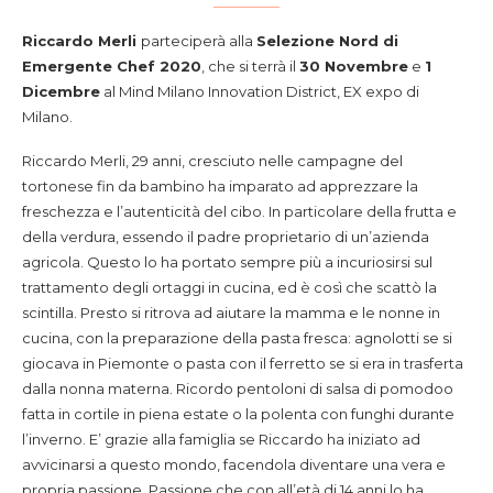
Riccardo Merli
parteciperà alla
Selezione Nord di
Emergente Chef 2020
, che si terrà il
30 Novembre
e
1
Dicembre
al Mind Milano Innovation District, EX expo di
Milano.
Riccardo Merli, 29 anni, cresciuto nelle campagne del
tortonese fin da bambino ha imparato ad apprezzare la
freschezza e l’autenticità del cibo. In particolare della frutta e
della verdura, essendo il padre proprietario di un’azienda
agricola. Questo lo ha portato sempre più a incuriosirsi sul
trattamento degli ortaggi in cucina, ed è così che scattò la
scintilla. Presto si ritrova ad aiutare la mamma e le nonne in
cucina, con la preparazione della pasta fresca: agnolotti se si
giocava in Piemonte o pasta con il ferretto se si era in trasferta
dalla nonna materna. Ricordo pentoloni di salsa di pomodoo
fatta in cortile in piena estate o la polenta con funghi durante
l’inverno. E’ grazie alla famiglia se Riccardo ha iniziato ad
avvicinarsi a questo mondo, facendola diventare una vera e
propria passione. Passione che con all’età di 14 anni lo ha