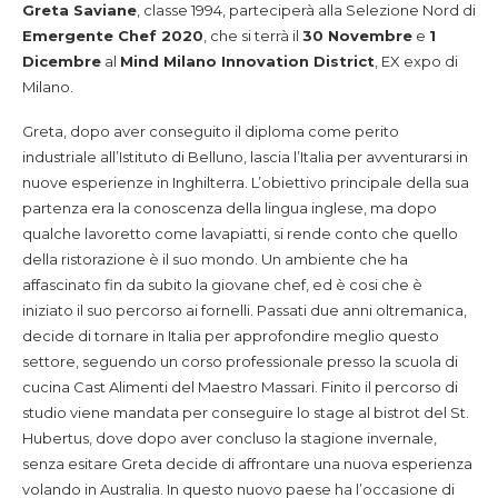
Greta Saviane
, classe 1994, parteciperà alla Selezione Nord di
Emergente Chef 2020
, che si terrà il
30 Novembre
e
1
Dicembre
al
Mind Milano Innovation District
, EX expo di
Milano.
Greta, dopo aver conseguito il diploma come perito
industriale all’Istituto di Belluno, lascia l’Italia per avventurarsi in
nuove esperienze in Inghilterra. L’obiettivo principale della sua
partenza era la conoscenza della lingua inglese, ma dopo
qualche lavoretto come lavapiatti, si rende conto che quello
della ristorazione è il suo mondo. Un ambiente che ha
affascinato fin da subito la giovane chef, ed è cosi che è
iniziato il suo percorso ai fornelli. Passati due anni oltremanica,
decide di tornare in Italia per approfondire meglio questo
settore, seguendo un corso professionale presso la scuola di
cucina Cast Alimenti del Maestro Massari. Finito il percorso di
studio viene mandata per conseguire lo stage al bistrot del St.
Hubertus, dove dopo aver concluso la stagione invernale,
senza esitare Greta decide di affrontare una nuova esperienza
volando in Australia. In questo nuovo paese ha l’occasione di