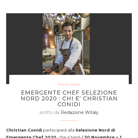
Eventi Witaly
EMERGENTE CHEF SELEZIONE
NORD 2020 : CHI E’ CHRISTIAN
CONIDI
scritto da
Redazione Witaly
Christian Conidi
parteciperà alla
Selezione Nord di
Emergente Chef 2020,
che si terrà il
30 Novembre
e
1