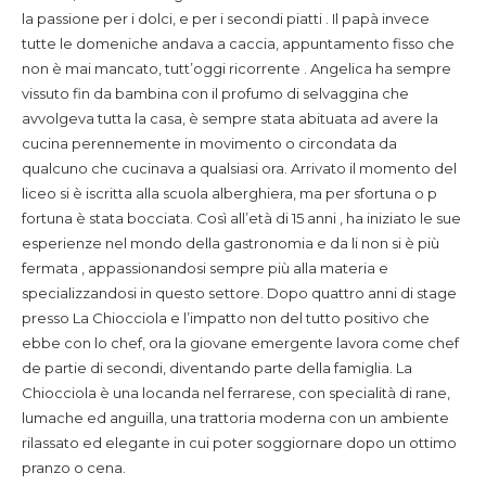
la passione per i dolci, e per i secondi piatti . Il papà invece
tutte le domeniche andava a caccia, appuntamento fisso che
non è mai mancato, tutt’oggi ricorrente . Angelica ha sempre
vissuto fin da bambina con il profumo di selvaggina che
avvolgeva tutta la casa, è sempre stata abituata ad avere la
cucina perennemente in movimento o circondata da
qualcuno che cucinava a qualsiasi ora. Arrivato il momento del
liceo si è iscritta alla scuola alberghiera, ma per sfortuna o p
fortuna è stata bocciata. Così all’età di 15 anni , ha iniziato le sue
esperienze nel mondo della gastronomia e da li non si è più
fermata , appassionandosi sempre più alla materia e
specializzandosi in questo settore. Dopo quattro anni di stage
presso La Chiocciola e l’impatto non del tutto positivo che
ebbe con lo chef, ora la giovane emergente lavora come chef
de partie di secondi, diventando parte della famiglia. La
Chiocciola è una locanda nel ferrarese, con specialità di rane,
lumache ed anguilla, una trattoria moderna con un ambiente
rilassato ed elegante in cui poter soggiornare dopo un ottimo
pranzo o cena.