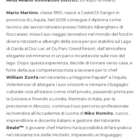
Mind Milano Innovation District
, EX expo di Milano.
Mario Martino
, classe 1990, nasce a Castel Di Sangro in
provincia di L’Aquila. Nel 2009 consegue il diploma come
tecnico dei servizi ristorativi presso l’Istituto Alberghiero di
Roccaraso. Inizia il suo viaggio lavorativo nel mondo del food in
diversi ristoranti e alberghi della zona per poi stabilirsi sul Lago
di Garda al Duc Lac et Du Parc Grand Resort, dall’atmosfera
elegante ed immerso in un parco incantevole sulle rive del
lago. Dopo questa esperienza, decide di tornare verso casa, e
forte della sua competenza inizia a lavorare per lo chef
William Zonfa
nel ristorante La Magione Papale* a l’Aquila.
Volenteroso di allargare i suoi orizzonti e riempire il bagaglio
culturale vola all’estero come chef privato, passando prima per
la Svizzera e finendo a Londra. Rientrato in Italia, per la
precisione in Abruzzo, continua il suo percorso professionale
iscrivendosi all’Accademia di cucina di
Niko Romito
, cuoco ,
imprenditore e docente italiano e gestore del ristorante
Reale***
. Il giovane chef Martino ha la possibilità di fare pratica
nel ristorante tre stelle Michelin, imparando un linguaggio