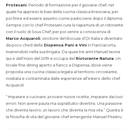
Protesani
. Periodo di formazione per il giovane chef, nel
quale ha appreso le basi della cucina classica bresciana, per
poi finire ed essere assunto come pasticciere dopo il diploma.
Sempre con lo chef Protesani cura la riapertura di un ristorante
con il ruolo di Sous Chef, per poi venire a conoscenza di
Marco Acquaroli
, vincitore del Bocuse d’Or Italia e diventato
da poco ched della
Dispensa Pani e Vini
in Franciacorta,
inserendolo nella sua brigata. Da quasi tre anni Manuel lavora
qui e dall’inizio del 2019 si occupa del
Ristorante Natura
. Un
locale fine dining aperto a fianco a Dispensa, dove viene
proposta una cucina classica legata al territorio circostante,
rivisitata e contaminata dalle esperienze all’estero dello chef
Acquaroli.
“ Imparare a cucinare, provare nuove ricette, imparare dai tuoi
errori. Non avere paura ma soprattutto divertirsi. Una passione
che diventa lavoro, un lavoro che diventa la mia vita.” Questa è
la filosofia di vita del giovane chef emergente Manuel Pirastru.