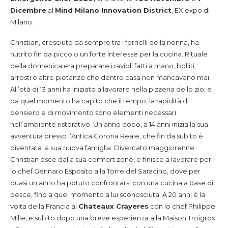
Dicembre
al
Mind Milano Innovation District
, EX expo di
Milano.
Christian, cresciuto da sempre tra i fornelli della nonna, ha
nutrito fin da piccolo un forte interesse per la cucina. Rituale
della domenica era preparare i ravioli fatti a mano, bolliti,
arrosti e altre pietanze che dentro casa non mancavano mai.
All’età di 13 anni ha iniziato a lavorare nella pizzeria dello zio, e
da quel momento ha capito che il tempo, la rapidità di
pensiero e di movimento sono elementi necessari
nell’ambiente ristorativo. Un anno dopo, a 14 anni inizia la sua
avventura presso l’Antica Corona Reale, che fin da subito è
diventata la sua nuova famiglia. Diventato maggiorenne
Christian esce dalla sua comfort zone, e finisce a lavorare per
lo chef Gennaro Esposito alla Torre del Saracino, dove per
quasi un anno ha potuto confrontarsi con una cucina a base di
pesce, fino a quel momento a lui sconosciuta. A 20 anni è la
volta della Francia al
Chateaux Crayeres
con lo chef Philippe
Mille, e subito dopo una breve esperienza alla Maison Troigros