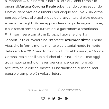
a Rhoanne. Al suo rientro in Italia, all’età di 21 anni, torna alle
origini all’
Antica Corona Reale
subentrando come secondo
Chef di Piero Vivalda e rimani li per cinque anni. Nel 2016, ormai
con esperienza alle spalle, decide di avventurarsi oltre oceano
e trasferirsi negli USA per apprendere meglio la lingua inglese,
e allo stesso tempo la cultura della gastronomia americana.
Finiti i sei mesi e tornato in Europa, il giovane chef ha
l’opportunità di lavorare nel ristorante
Azurmendi***
di Eneko
Atxa, che lo forma mentalmente e caratterialmente in modo
definitivo. Nel 2017 però torna dove tutto ebbe inizio, all’ Antica
Corona Reale con il ruolo di chef di cucina. Ed è qui che oggi
trova i suoi stimoli giornalieri per una ricerca sempre più
accurata della cucina, basata si una tradizione culinaria, mai
banale e sempre più rivolta al futuro.
0 commento
18 Novembre 2019