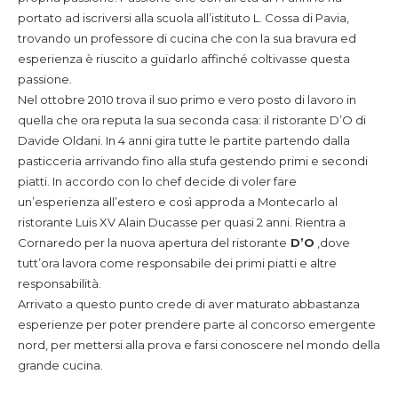
portato ad iscriversi alla scuola all’istituto L. Cossa di Pavia,
trovando un professore di cucina che con la sua bravura ed
esperienza è riuscito a guidarlo affinché coltivasse questa
passione.
Nel ottobre 2010 trova il suo primo e vero posto di lavoro in
quella che ora reputa la sua seconda casa: il ristorante D’O di
Davide Oldani. In 4 anni gira tutte le partite partendo dalla
pasticceria arrivando fino alla stufa gestendo primi e secondi
piatti. In accordo con lo chef decide di voler fare
un’esperienza all’estero e così approda a Montecarlo al
ristorante Luis XV Alain Ducasse per quasi 2 anni. Rientra a
Cornaredo per la nuova apertura del ristorante
D’O
,dove
tutt’ora lavora come responsabile dei primi piatti e altre
responsabilità.
Arrivato a questo punto crede di aver maturato abbastanza
esperienze per poter prendere parte al concorso emergente
nord, per mettersi alla prova e farsi conoscere nel mondo della
grande cucina.