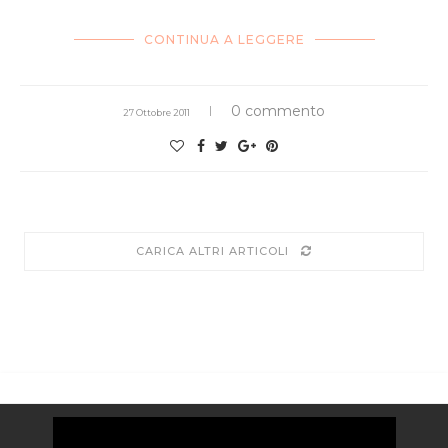
CONTINUA A LEGGERE
0 commento
27 Ottobre 2011
CARICA ALTRI ARTICOLI
Video
Player