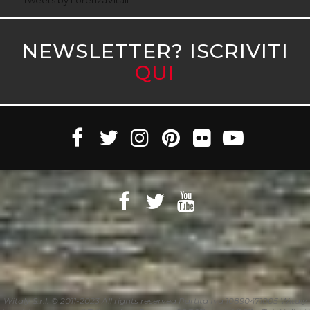
Tweets by LorenzaVitali
NEWSLETTER? ISCRIVITI
QUI
Witaly S.r.l. © 2011-2023 All rights reserved Partita Iva 10890471005 Witaly