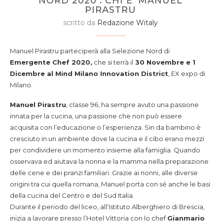
NORD 2020 : CHI E’ MANUEL
PIRASTRU
scritto da
Redazione Witaly
Manuel Pirastru parteciperà alla Selezione Nord di
Emergente Chef 2020,
che si terrà il
30 Novembre e 1
Dicembre al Mind Milano Innovation District
, EX expo di
Milano.
Manuel Pirastru
, classe 96, ha sempre avuto una passione
innata per la cucina, una passione che non può essere
acquisita con l’educazione o l’esperienza. Sin da bambino è
cresciuto in un ambiente dove la cucina e il cibo erano mezzi
per condividere un momento insieme alla famiglia. Quando
osservava ed aiutava la nonna e la mamma nella preparazione
delle cene e dei pranzi familiari. Grazie ai nonni, alle diverse
origini tra cui quella romana, Manuel porta con sé anche le basi
della cucina del Centro e del Sud Italia.
Durante il periodo del liceo, all’Istituto Alberghiero di Brescia,
inizia a lavorare presso l’Hotel Vittoria con lo chef
Gianmario