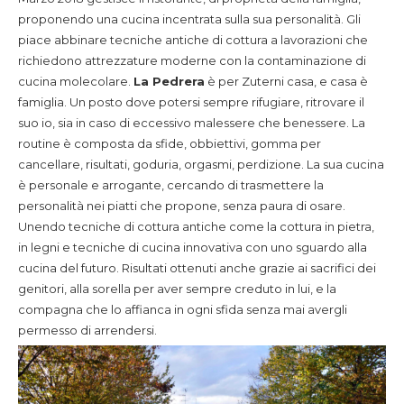
proponendo una cucina incentrata sulla sua personalità. Gli
piace abbinare tecniche antiche di cottura a lavorazioni che
richiedono attrezzature moderne con la contaminazione di
cucina molecolare.
La Pedrera
è per Zuterni casa, e casa è
famiglia. Un posto dove potersi sempre rifugiare, ritrovare il
suo io, sia in caso di eccessivo malessere che benessere. La
routine è composta da sfide, obbiettivi, gomma per
cancellare, risultati, goduria, orgasmi, perdizione. La sua cucina
è personale e arrogante, cercando di trasmettere la
personalità nei piatti che propone, senza paura di osare.
Unendo tecniche di cottura antiche come la cottura in pietra,
in legni e tecniche di cucina innovativa con uno sguardo alla
cucina del futuro. Risultati ottenuti anche grazie ai sacrifici dei
genitori, alla sorella per aver sempre creduto in lui, e la
compagna che lo affianca in ogni sfida senza mai avergli
permesso di arrendersi.