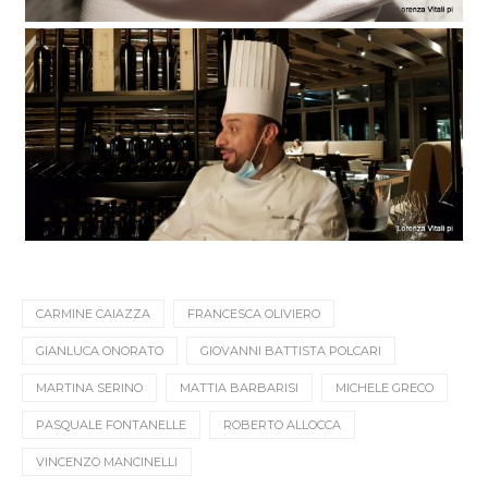
CARMINE CAIAZZA
FRANCESCA OLIVIERO
GIANLUCA ONORATO
GIOVANNI BATTISTA POLCARI
MARTINA SERINO
MATTIA BARBARISI
MICHELE GRECO
PASQUALE FONTANELLE
ROBERTO ALLOCCA
VINCENZO MANCINELLI