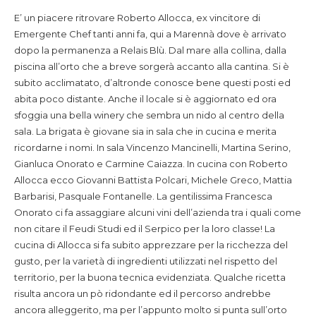
E’ un piacere ritrovare Roberto Allocca, ex vincitore di
Emergente Chef tanti anni fa, qui a Marennà dove è arrivato
dopo la permanenza a Relais Blù. Dal mare alla collina, dalla
piscina all’orto che a breve sorgerà accanto alla cantina. Si è
subito acclimatato, d’altronde conosce bene questi posti ed
abita poco distante. Anche il locale si è aggiornato ed ora
sfoggia una bella winery che sembra un nido al centro della
sala. La brigata è giovane sia in sala che in cucina e merita
ricordarne i nomi. In sala Vincenzo Mancinelli, Martina Serino,
Gianluca Onorato e Carmine Caiazza. In cucina con Roberto
Allocca ecco Giovanni Battista Polcari, Michele Greco, Mattia
Barbarisi, Pasquale Fontanelle. La gentilissima Francesca
Onorato ci fa assaggiare alcuni vini dell’azienda tra i quali come
non citare il Feudi Studi ed il Serpico per la loro classe! La
cucina di Allocca si fa subito apprezzare per la ricchezza del
gusto, per la varietà di ingredienti utilizzati nel rispetto del
territorio, per la buona tecnica evidenziata. Qualche ricetta
risulta ancora un pò ridondante ed il percorso andrebbe
ancora alleggerito, ma per l’appunto molto si punta sull’orto