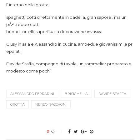
l’ interno della grotta
spaghetti cotti direttamente in padella, gran sapore , ma un
pÃ² troppo cotti
buoni i tortelli, superflua la decorazione invasiva
Giusy in sala e Alessandro in cucina, ambedue giovanissimi e pr
eparati
Davide Staffa, compagno di tavola, un sommelier preparato e
modesto come pochi.
ALESSANDRO FERRARINI
BRISIGHELLA
DAVIDE STAFFA
GROTTA
NEREO RACCAGNI
0