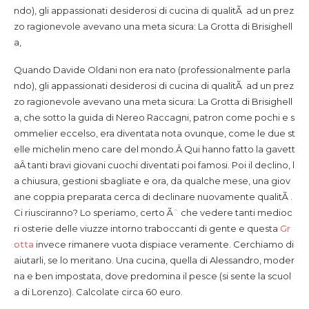
ndo), gli appassionati desiderosi di cucina di qualitÃ ad un prez
zo ragionevole avevano una meta sicura: La Grotta di Brisighell
a,
Quando Davide Oldani non era nato (professionalmente parla
ndo), gli appassionati desiderosi di cucina di qualitÃ ad un prez
zo ragionevole avevano una meta sicura: La Grotta di Brisighell
a,
che sotto la guida di Nereo Raccagni, patron come pochi e s
ommelier eccelso, era diventata nota ovunque, come le due st
elle michelin meno care del mondo.Â Qui hanno fatto la gavett
aÂ tanti bravi giovani cuochi diventati poi famosi. Poi il declino, l
a chiusura, gestioni sbagliate e ora, da qualche mese, una giov
ane coppia preparata cerca di declinare nuovamente qualitÃ .
Ci riusciranno? Lo speriamo, certo Ã¨ che vedere tanti medioc
ri osterie delle viuzze intorno traboccanti di gente e questa
Gr
otta
invece rimanere vuota dispiace veramente. Cerchiamo di
aiutarli, se lo meritano. Una cucina, quella di Alessandro, moder
na e ben impostata, dove predomina il pesce (si sente la scuol
a di Lorenzo). Calcolate circa 60 euro.