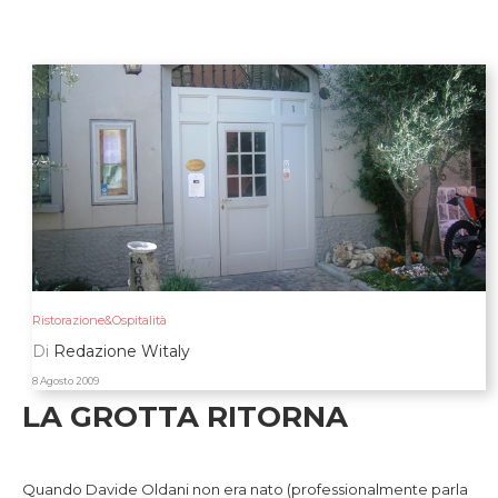
Ristorazione&Ospitalità
Di
Redazione Witaly
8 Agosto 2009
LA GROTTA RITORNA
l
Quando Davide Oldani non era nato (professionalmente parla