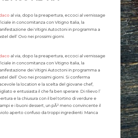
ndaco
al via, dopo la preapertura, eccoci al vernissage
ficiale in concomitanza con Vitigno Italia, la
nifestazione dei Vitigni Autoctoni in programma a
stel dell’ Ovo nei prossimi giorni.
ndaco
al via, dopo la preapertura, eccoci al vernissage
ficiale in concomitanza con Vitigno Italia, la
nifestazione dei Vitigni Autoctoni in programma a
stel dell’ Ovo nei prossimi giorni.
Si conferma
acevole la location e la scelta del giovane chef,
igliato e entusiasta il che fa ben sperare. Di rilievo l’
ertura e la chiusura con il bel tortino di verdure e
ampi e i buoni dessert, un pÃ² meno convincente il
violo aperto confuso da troppi ingredienti. Manca