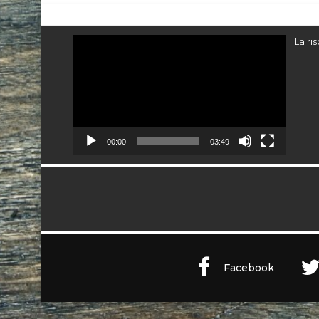
Video
La ri
Player
00:00
03:49
Facebook