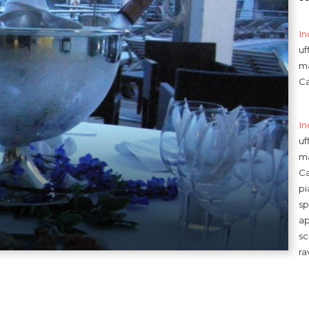
I
uf
ma
Ca
I
uf
ma
Ca
pi
sp
ap
sc
ra