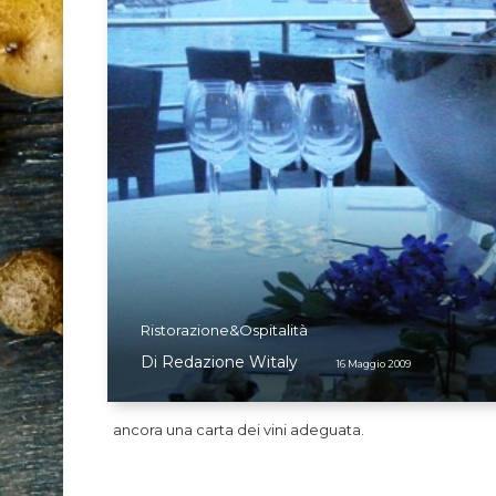
Ristorazione&Ospitalità
Di
Redazione Witaly
16 Maggio 2009
ancora una carta dei vini adeguata.