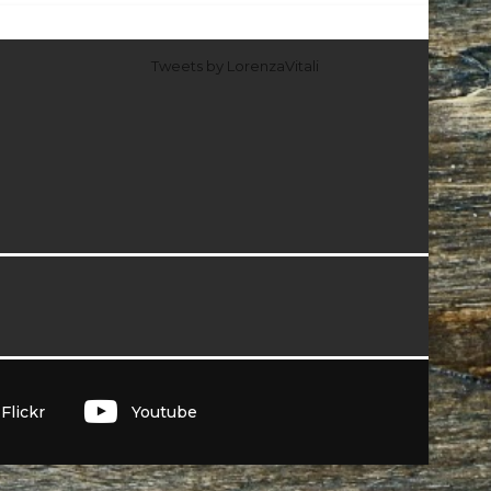
Tweets by LorenzaVitali
I
Flickr
Youtube