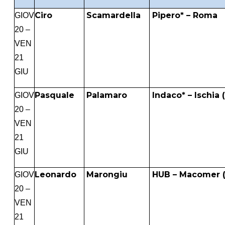
Ciro
Scamardella
Pipero* – Roma
GIOV
20 –
VEN
21
GIU
Pasquale
Palamaro
Indaco* – Ischia 
GIOV
20 –
VEN
21
GIU
Leonardo
Marongiu
HUB – Macomer 
GIOV
20 –
VEN
21