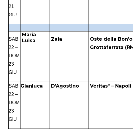
21
GIU
Maria
Zaia
Oste della Bon’o
SAB
Luisa
Grottaferrata (R
22 –
DOM
23
GIU
Gianluca
D’Agostino
Veritas* – Napoli
SAB
22 –
DOM
23
GIU