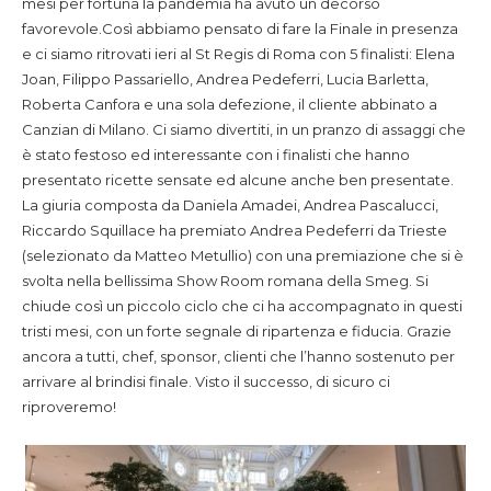
mesi per fortuna la pandemia ha avuto un decorso
favorevole.Così abbiamo pensato di fare la Finale in presenza
e ci siamo ritrovati ieri al St Regis di Roma con 5 finalisti: Elena
Joan, Filippo Passariello, Andrea Pedeferri, Lucia Barletta,
Roberta Canfora e una sola defezione, il cliente abbinato a
Canzian di Milano. Ci siamo divertiti, in un pranzo di assaggi che
è stato festoso ed interessante con i finalisti che hanno
presentato ricette sensate ed alcune anche ben presentate.
La giuria composta da Daniela Amadei, Andrea Pascalucci,
Riccardo Squillace ha premiato Andrea Pedeferri da Trieste
(selezionato da Matteo Metullio) con una premiazione che si è
svolta nella bellissima Show Room romana della Smeg. Si
chiude così un piccolo ciclo che ci ha accompagnato in questi
tristi mesi, con un forte segnale di ripartenza e fiducia. Grazie
ancora a tutti, chef, sponsor, clienti che l’hanno sostenuto per
arrivare al brindisi finale. Visto il successo, di sicuro ci
riproveremo!