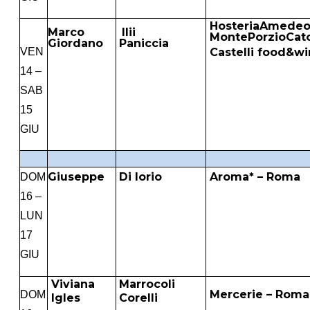
HosteriaAmedeo
Marco
Ilii
MontePorzioCa
Giordano
Paniccia
VEN
Castelli food&w
14 –
SAB
15
GIU
Giuseppe
Di Iorio
Aroma* – Roma
DOM
16 –
LUN
17
GIU
Viviana
Marrocoli
Mercerie – Roma
DOM
Igles
Corelli