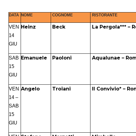
DATA
NOME
COGNOME
RISTORANTE
Heinz
Beck
La Pergola*** – 
VEN
14
GIU
Emanuele
Paoloni
Aqualunae – Ro
SAB
15
GIU
Angelo
Troiani
Il Convivio* – R
VEN
14 –
SAB
15
GIU