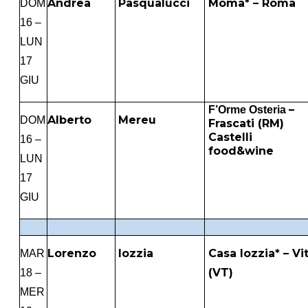
Andrea
Pasqualucci
Moma* – Roma
DOM
16 –
LUN
17
GIU
–
F’Orme Osteria
Alberto
Mereu
DOM
Frascati (RM)
Castelli
16 –
food&wine
LUN
17
GIU
Lorenzo
Iozzia
Casa Iozzia* – Vi
MAR
(VT)
18 –
MER