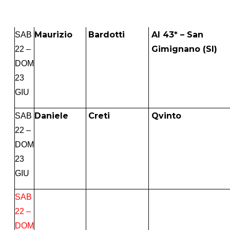
Maurizio
Bardotti
Al 43* – San
SAB
Gimignano (SI)
22 –
DOM
23
GIU
Daniele
Creti
Qvinto
SAB
22 –
DOM
23
GIU
SAB
22 –
DOM