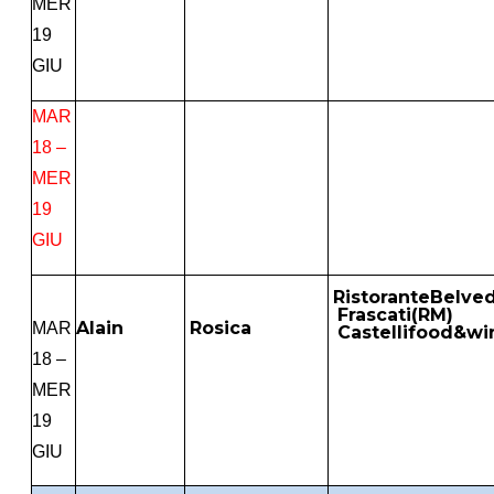
MER
19
GIU
MAR
18 –
MER
19
GIU
RistoranteBelve
Frascati(RM)
Alain
Rosica
MAR
Castellifood&wi
18 –
MER
19
GIU