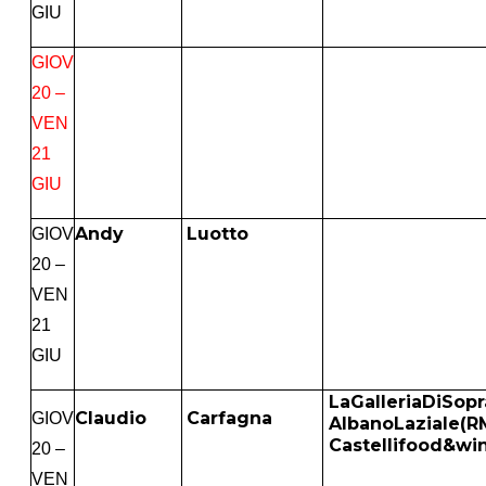
GIU
GIOV
20 –
VEN
21
GIU
Andy
Luotto
GIOV
20 –
VEN
21
GIU
LaGalleriaDiSopr
Claudio
Carfagna
GIOV
AlbanoLaziale(R
Castellifood&wi
20 –
VEN