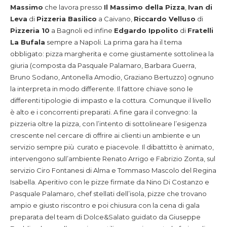
Massimo
che lavora presso
Il Massimo della Pizza
,
Ivan di
Leva
di
Pizzeria Basilico
a Caivano,
Riccardo Velluso
di
Pizzeria 10
a Bagnoli ed infine
Edgardo Ippolito
di
Fratelli
La Bufala
sempre a Napoli. La prima gara ha il tema
obbligato: pizza margherita e come giustamente sottolinea la
giuria (composta da Pasquale Palamaro, Barbara Guerra,
Bruno Sodano, Antonella Amodio, Graziano Bertuzzo) ognuno
la interpreta in modo differente. Il fattore chiave sono le
differenti tipologie di impasto e la cottura. Comunque il livello
è alto e i concorrenti preparati. A fine gara il convegno: la
pizzeria oltre la pizza, con l’intento di sottolineare l’esigenza
crescente nel cercare di offrire ai clienti un ambiente e un
servizio sempre più curato e piacevole. Il dibattitto è animato,
intervengono sull’ambiente Renato Arrigo e Fabrizio Zonta, sul
servizio Ciro Fontanesi di Alma e Tommaso Mascolo del Regina
Isabella. Aperitivo con le pizze firmate da Nino Di Costanzo e
Pasquale Palamaro, chef stellati dell’isola, pizze che trovano
ampio e giusto riscontro e poi chiusura con la cena di gala
preparata del team di Dolce&Salato guidato da Giuseppe