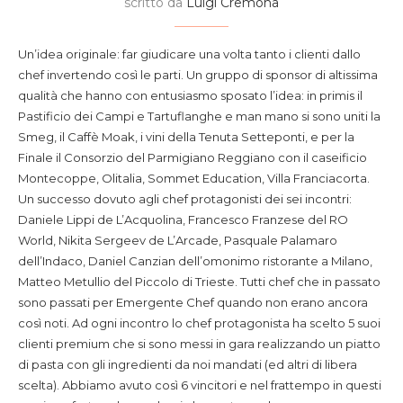
scritto da
Luigi Cremona
Un’idea originale: far giudicare una volta tanto i clienti dallo
chef invertendo così le parti. Un gruppo di sponsor di altissima
qualità che hanno con entusiasmo sposato l’idea: in primis il
Pastificio dei Campi e Tartuflanghe e man mano si sono uniti la
Smeg, il Caffè Moak, i vini della Tenuta Setteponti, e per la
Finale il Consorzio del Parmigiano Reggiano con il caseificio
Montecoppe, Olitalia, Sommet Education, Villa Franciacorta.
Un successo dovuto agli chef protagonisti dei sei incontri:
Daniele Lippi de L’Acquolina, Francesco Franzese del RO
World, Nikita Sergeev de L’Arcade, Pasquale Palamaro
dell’Indaco, Daniel Canzian dell’omonimo ristorante a Milano,
Matteo Metullio del Piccolo di Trieste. Tutti chef che in passato
sono passati per Emergente Chef quando non erano ancora
così noti. Ad ogni incontro lo chef protagonista ha scelto 5 suoi
clienti premium che si sono messi in gara realizzando un piatto
di pasta con gli ingredienti da noi mandati (ed altri di libera
scelta). Abbiamo avuto così 6 vincitori e nel frattempo in questi