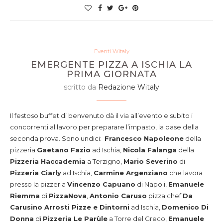
Eventi Witaly
EMERGENTE PIZZA A ISCHIA LA
PRIMA GIORNATA
scritto da
Redazione Witaly
Il festoso buffet di benvenuto dà il via all’evento e subito i
concorrenti al lavoro per preparare l’impasto, la base della
seconda prova. Sono undici:
Francesco Napoleone
della
pizzeria
Gaetano Fazio
ad Ischia,
Nicola Falanga
della
Pizzeria Haccademia
a Terzigno,
Mario Severino
di
Pizzeria Ciarly
ad Ischia,
Carmine Argenziano
che lavora
presso la pizzeria
Vincenzo Capuano
di Napoli,
Emanuele
Riemma
di
PizzaNova
,
Antonio Caruso
pizza chef
Da
Carusino Arrosti Pizze e Dintorni
ad Ischia,
Domenico Di
Donna
di
Pizzeria Le Parùle
a Torre del Greco,
Emanuele