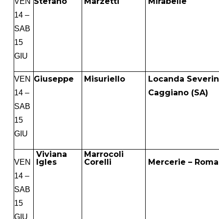
Stefano
Marzetti
Mirabelle
VEN
14 –
SAB
15
GIU
Giuseppe
Misuriello
Locanda Severin
VEN
Caggiano (SA)
14 –
SAB
15
GIU
Viviana
Marrocoli
Mercerie – Roma
Igles
Corelli
VEN
14 –
SAB
15
GIU