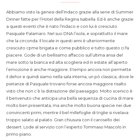
Abbiamo visto la genesi dell’Indaco grazie alla serie di Summer
Dinner fatte per l’Hotel della Regina Isabella. Ed è anche grazie
a questi eventi che è nato l’Indaco e con lui è cresciuto
Pasquale Palamaro. Nel suo DNA l’isola, e soprattutto il mare
che la circonda. Il locale in questi anni è ulteriormente
cresciuto cpme brigata e come pubblico e tutto questo ci fa
piacere. Gode di un bellissimo affaccio sull’ultima ansa del
mare sotto la bianca ed alta scogliera ed in estate all’aperto
l’emozione è anche maggiore. Il tempo ancora non permette
il dehor e quindi siamo nella sala interna, un pò classica, dove le
pietanze di Pasquale trovano forse ancora maggiore risalto
visto che non c’è la distrazione del paesaggio. Molto scenico è
il benvenuto che anticipa una bella sequenza di cucina di mare
molto ben presentata, ma anche molto buona specie nei due
convincenti primi, mentre il bel millefoglie di triglie si rivelava
troppo salato al palato. Gran chiusura con il carosello dei
dessert. Lode al servizio con l’esperto Tommaso Mascolo in
primo piano.