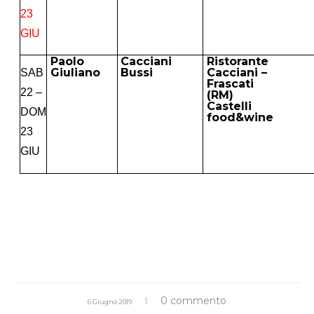
23
GIU
Paolo
Cacciani
Ristorante
Giuliano
Bussi
Cacciani –
SAB
Frascati
22 –
(RM)
Castelli
DOM
food&wine
23
GIU
0 commento
6 Giugno 2019