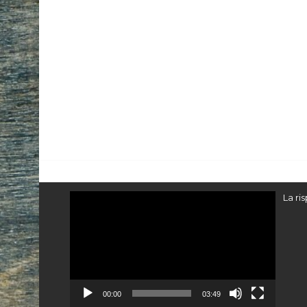
T DEL
Video
La ri
Player
00:00
03:49