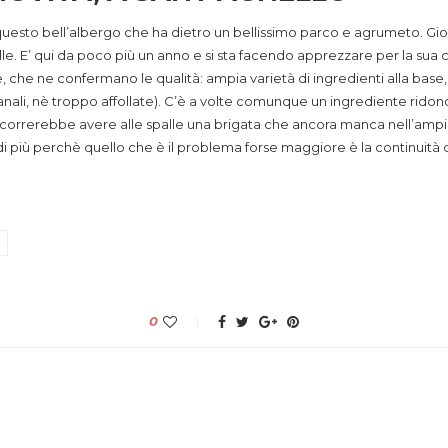
uesto bell’albergo che ha dietro un bellissimo parco e agrumeto. Giovani
le. E’ qui da poco più un anno e si sta facendo apprezzare per la sua c
e, che ne confermano le qualità: ampia varietà di ingredienti alla base
anali, nè troppo affollate). C’è a volte comunque un ingrediente rido
correrebbe avere alle spalle una brigata che ancora manca nell’ampiez
iù perchè quello che è il problema forse maggiore è la continuità de
0