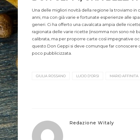
Una delle migliori novità della regione la troviamo in q
anni, ma con già varie e fortunate esperienze alle spal
generi. Ci ha offerto una cavalcata ampia delle ricett
ragionata delle varie ricette (insomma non sono nè b
calibrata, ma per proporre carte così impegnative oc
questo Don Geppi si deve comunque far conoscere di p
poco pubblicizzata.
GIULIA ROSSANO
LUCIO D'ORSI
MARIO AFFINITA
Redazione Witaly