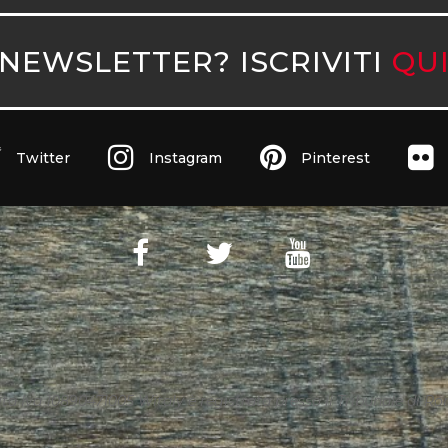
NEWSLETTER? ISCRIVITI
QU
Twitter
Instagram
Pinterest
ita Iva 10890471005 Witaly è registrata presso il Tribunale di Roma 