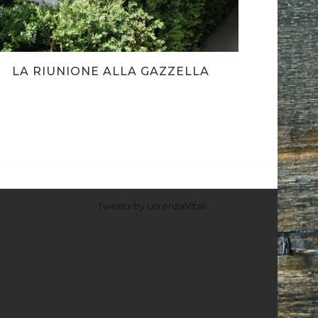
LA RIUNIONE ALLA GAZZELLA
PARK 
Tweets by LorenzaVitali