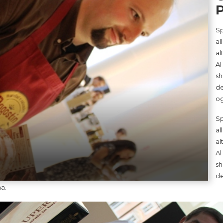
Sp
al
al
Al
sh
de
og
Sp
al
al
Al
sh
de
na.