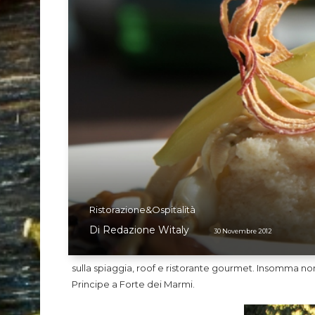
Ristorazione&Ospitalità
Di
Redazione Witaly
30 Novembre 2012
sulla spiaggia, roof e ristorante gourmet. Insomma no
Principe a Forte dei Marmi.