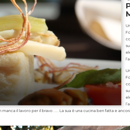
Un
Fo
co
su
el
l’
Un
Fo
co
su
el
l’
n manca il lavoro per il bravo …… La sua è una cucina ben fatta e anco