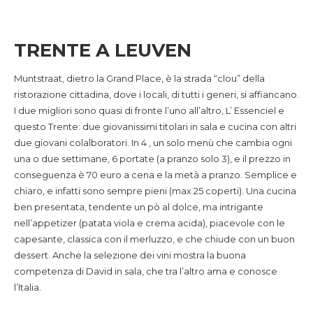
TRENTE A LEUVEN
Muntstraat, dietro la Grand Place, è la strada “clou” della
ristorazione cittadina, dove i locali, di tutti i generi, si affiancano.
I due migliori sono quasi di fronte l’uno all’altro, L’ Essenciel e
questo Trente: due giovanissimi titolari in sala e cucina con altri
due giovani colalboratori. In 4 , un solo menù che cambia ogni
una o due settimane, 6 portate (a pranzo solo 3), e il prezzo in
conseguenza è 70 euro a cena e la metà a pranzo. Semplice e
chiaro, e infatti sono sempre pieni (max 25 coperti). Una cucina
ben presentata, tendente un pò al dolce, ma intrigante
nell’appetizer (patata viola e crema acida), piacevole con le
capesante, classica con il merluzzo, e che chiude con un buon
dessert. Anche la selezione dei vini mostra la buona
competenza di David in sala, che tra l’altro ama e conosce
l’Italia.