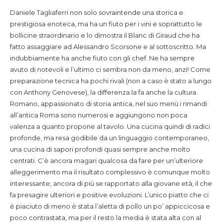
Daniele Tagliaferri non solo sovraintende una storica e
prestigiosa enoteca, ma ha un fiuto per i vini e soprattutto le
bollicine straordinario e lo dimostra il Blanc di Giraud che ha
fatto assaggiare ad Alessandro Scorsone e al sottoscritto. Ma
indubbiamente ha anche fiuto con gli chef. Ne ha sempre
avuto di notevoli e l’ultimo ci sembra non da meno, anzi! Come
preparazione tecnica ha pochi rivali (non a caso è stato a lungo
con Anthony Genovese), la differenza la fa anche la cultura.
Romano, appassionato di storia antica, nel suo menù i rimandi
all’antica Roma sono numerosi e aggiungono non poca
valenza a quanto propone al tavolo. Una cucina quindi di radici
profonde, ma resa godibile da un linguaggio contemporaneo,
una cucina di sapori profondi quasi sempre anche molto
centrati. C’è ancora magari qualcosa da fare per un’ulteriore
alleggerimento ma il risultato complessivo è comunque molto
interessante, ancora di più se rapportato alla giovane età, il che
fa presagire ulteriori e positive evoluzioni. L’unico piatto che ci
è piaciuto di meno è stata l’aletta di pollo un po’ appiccicosa e
poco contrastata, ma per il resto la media è stata alta con al