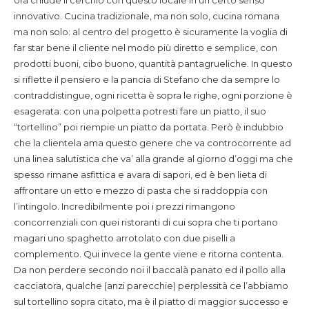
innovativo. Cucina tradizionale, ma non solo, cucina romana
ma non solo: al centro del progetto è sicuramente la voglia di
far star bene il cliente nel modo più diretto e semplice, con
prodotti buoni, cibo buono, quantità pantagrueliche. In questo
si riflette il pensiero e la pancia di Stefano che da sempre lo
contraddistingue, ogni ricetta è sopra le righe, ogni porzione è
esagerata: con una polpetta potresti fare un piatto, il suo
“tortellino” poi riempie un piatto da portata. Però è indubbio
che la clientela ama questo genere che va controcorrente ad
una linea salutistica che va’ alla grande al giorno d’oggi ma che
spesso rimane asfittica e avara di sapori, ed è ben lieta di
affrontare un etto e mezzo di pasta che si raddoppia con
l’intingolo. Incredibilmente poi i prezzi rimangono
concorrenziali con quei ristoranti di cui sopra che ti portano
magari uno spaghetto arrotolato con due piselli a
complemento. Qui invece la gente viene e ritorna contenta.
Da non perdere secondo noi il baccalà panato ed il pollo alla
cacciatora, qualche (anzi parecchie) perplessità ce l’abbiamo
sul tortellino sopra citato, ma è il piatto di maggior successo e