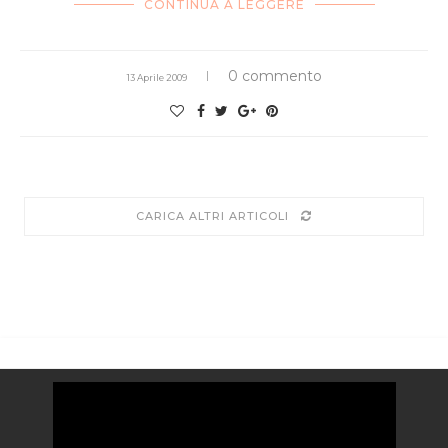
CONTINUA A LEGGERE
0 commento
13 Aprile 2009
CARICA ALTRI ARTICOLI
Video
Player