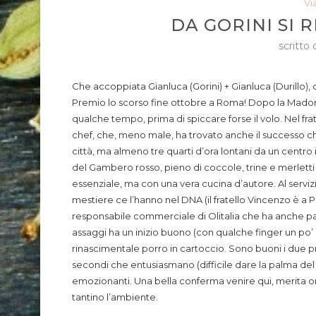
Vi
DA GORINI SI 
scritto
Che accoppiata Gianluca (Gorini) + Gianluca (Durillo),
Premio lo scorso fine ottobre a Roma! Dopo la Madonni
qualche tempo, prima di spiccare forse il volo. Nel fr
chef, che, meno male, ha trovato anche il successo ch
città, ma almeno tre quarti d’ora lontani da un centr
del Gambero rosso, pieno di coccole, trine e merletti e
essenziale, ma con una vera cucina d’autore. Al serviz
mestiere ce l’hanno nel DNA (il fratello Vincenzo è a P
responsabile commerciale di Olitalia che ha anche palat
assaggi ha un inizio buono (con qualche finger un po
rinascimentale porro in cartoccio. Sono buoni i due pr
secondi che entusiasmano (difficile dare la palma del
emozionanti. Una bella conferma venire qui, merita orm
tantino l’ambiente.