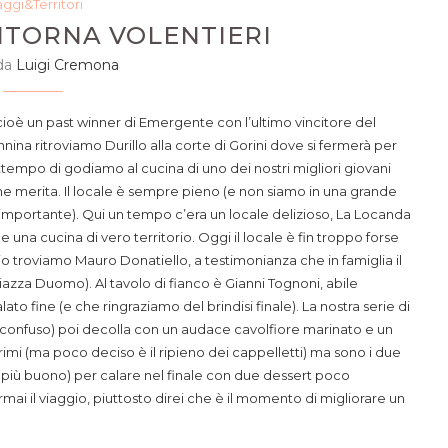
aggi&Territori
RITORNA VOLENTIERI
 da
Luigi Cremona
 cioè un past winner di Emergente con l’ultimo vincitore del
na ritroviamo Durillo alla corte di Gorini dove si fermerà per
attempo di godiamo al cucina di uno dei nostri migliori giovani
e merita. Il locale è sempre pieno (e non siamo in una grande
o importante). Qui un tempo c’era un locale delizioso, La Locanda
 una cucina di vero territorio. Oggi il locale è fin troppo forse
io troviamo Mauro Donatiello, a testimonianza che in famiglia il
iazza Duomo). Al tavolo di fianco è Gianni Tognoni, abile
o fine (e che ringraziamo del brindisi finale). La nostra serie di
’ confuso) poi decolla con un audace cavolfiore marinato e un
imi (ma poco deciso è il ripieno dei cappelletti) ma sono i due
 più buono) per calare nel finale con due dessert poco
ai il viaggio, piuttosto direi che è il momento di migliorare un