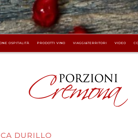
ONE OSPITALITÀ
PRODOTTI VINO
VIAGGI&TERRITORI
VIDEO
CO
CA DURILLO