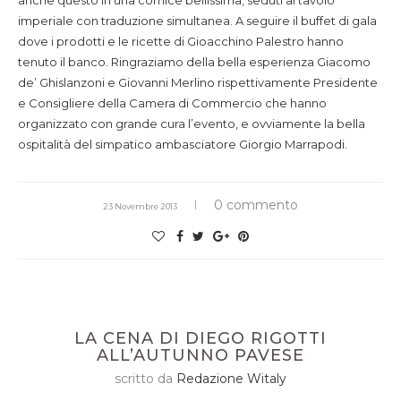
anche questo in una cornice bellissima, seduti al tavolo
imperiale con traduzione simultanea. A seguire il buffet di gala
dove i prodotti e le ricette di Gioacchino Palestro hanno
tenuto il banco. Ringraziamo della bella esperienza Giacomo
de’ Ghislanzoni e Giovanni Merlino rispettivamente Presidente
e Consigliere della Camera di Commercio che hanno
organizzato con grande cura l’evento, e ovviamente la bella
ospitalità del simpatico ambasciatore Giorgio Marrapodi.
0 commento
23 Novembre 2013
LA CENA DI DIEGO RIGOTTI
ALL’AUTUNNO PAVESE
scritto da
Redazione Witaly