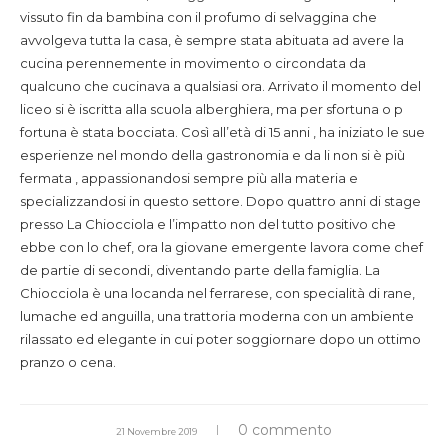
vissuto fin da bambina con il profumo di selvaggina che
avvolgeva tutta la casa, è sempre stata abituata ad avere la
cucina perennemente in movimento o circondata da
qualcuno che cucinava a qualsiasi ora. Arrivato il momento del
liceo si è iscritta alla scuola alberghiera, ma per sfortuna o p
fortuna è stata bocciata. Così all’età di 15 anni , ha iniziato le sue
esperienze nel mondo della gastronomia e da li non si è più
fermata , appassionandosi sempre più alla materia e
specializzandosi in questo settore. Dopo quattro anni di stage
presso La Chiocciola e l’impatto non del tutto positivo che
ebbe con lo chef, ora la giovane emergente lavora come chef
de partie di secondi, diventando parte della famiglia. La
Chiocciola è una locanda nel ferrarese, con specialità di rane,
lumache ed anguilla, una trattoria moderna con un ambiente
rilassato ed elegante in cui poter soggiornare dopo un ottimo
pranzo o cena.
0 commento
21 Novembre 2019