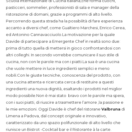
Scuola Internazionale di Cucina Italiana,che forma cuochi,
pasticceri, sommelier, professionisti di sala e manager della
ristorazione di domani, grazie a programmi di alto livello.
Percorrendo questa strada ha la possibilità di fare esperienza
accanto a diversi chef, come Gualtiero Marchesi, Enrico Cerea,
ed Antonino Cannavacciuolo.La motivazione per la quale
Davide di partecipare a Emergente Chef in realtà sono due:
prima di tutto quella di mettersi in gioco confrontandosi con
altri colleghi. In secondo vorrebbe comunicare il suo stile di
cucina, non con le parole ma con i piatti.La sua è una cucina
che vuole mettere in luce ingredienti semplici e meno
nobili.Con le giuste tecniche, conoscenza del prodotto, con
una cucina attenta e ricercata cerca di restituire a questi
ingredienti una nuova dignità, esaltando i prodotti nel miglior
modo possibile.Non è mai stato bravo con le parole ma spera,
con i suoi piatti, di riuscire a trasmettere l’amore ,la passione e
le mie emozioni. Oggi Davide è chef del ristorane
Valbruna
di
Limena a Padova, dal concept originale e innovativo,
caratterizzato da uno spazio polifunzionale di alto livello che
riunisce un Bistrot -Cocktail bar e il Ristorante à la carte.