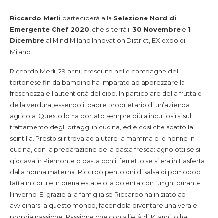
Riccardo Merli
parteciperà alla
Selezione Nord di
Emergente Chef 2020
, che si terrà il
30 Novembre
e
1
Dicembre
al Mind Milano Innovation District, EX expo di
Milano.
Riccardo Merli, 29 anni, cresciuto nelle campagne del
tortonese fin da bambino ha imparato ad apprezzare la
freschezza e l’autenticità del cibo. In particolare della frutta e
della verdura, essendo il padre proprietario di un’azienda
agricola. Questo lo ha portato sempre più a incuriosirsi sul
trattamento degli ortaggi in cucina, ed è così che scattò la
scintilla. Presto si ritrova ad aiutare la mamma e le nonne in
cucina, con la preparazione della pasta fresca: agnolotti se si
giocava in Piemonte o pasta con il ferretto se si era in trasferta
dalla nonna materna. Ricordo pentoloni di salsa di pomodoo
fatta in cortile in piena estate o la polenta con funghi durante
l’inverno. E’ grazie alla famiglia se Riccardo ha iniziato ad
avvicinarsi a questo mondo, facendola diventare una vera e
propria passione. Passione che con all’età di 14 anni lo ha