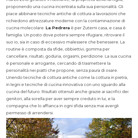
proponendo una cucina incentrata sulla sua personalità. Gli
piace abbinare tecniche antiche di cottura a lavorazioni che
richiedono attrezzature moderne con la contaminazione di
cucina molecolare.
La Pedrera
è per Zuterni casa, e casa è
famiglia. Un posto dove potersi sempre rifugiare, ritrovare il
suo io, sia in caso di eccessivo malessere che benessere. La
routine è composta da sfide, obbiettivi, gomma per
cancellare, risultati, goduria, orgasmi, perdizione. La sua cucina
è personale e arrogante, cercando di trasmettere la
personalità nei piatti che propone, senza paura di osare.
Unendo tecniche di cottura antiche come la cottura in pietra,
in legni e tecniche di cucina innovativa con uno sguardo alla
cucina del futuro. Risultati ottenuti anche grazie ai sacrifici dei
genitori, alla sorella per aver sempre creduto in lui, e la
compagna che lo affianca in ogni sfida senza mai avergli
permesso di arrendersi.