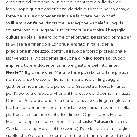
elegante ed immerso in un parco incantevole sulle rive del
lago. Dopo questa esperienza, decide di tornare verso casa, e
forte della sua competenza inizia a lavorare per lo chef
William Zonfa
nel ristorante La Magione Papale* a l’Aquila.
Volenteroso di allargare i suoi orizzonti e riempire il bagaglio
culturale vola all’estero come chef privato, passando prima per
la Svizzera e finendo a Londra. Rientrato in Italia, per la
precisione in Abruzzo, continua il suo percorso professionale
iscrivendosi all’Accademia di cucina di
Niko Romito
, cuoco ,
imprenditore e docente italiano e gestore del ristorante
Reale***
. Il giovane chef Martino ha la possibilità di fare pratica
nel ristorante tre stelle Michelin, imparando un linguaggio
gastronomico incisivo e personale. Si sposta al Nord, Milano,
per l’apertura di Spazio Milano, il Mercato del Duomo, in Piazza
Duomo. Per approfondire la conoscenza della lingua inglese si
trasferisce per un periodo a Londra, dove inizia a lavorare nella
pasticceria di un noto hotel londinese. Oggi il cuoco Mario
Martino ricopre il ruolo di Sous Chef al
Lido Palace
di Riva del
Garda ( Leading Hotels of the world ). Per descrivere al meglio
quello che è diventato durante tutti questi anni si racconta così