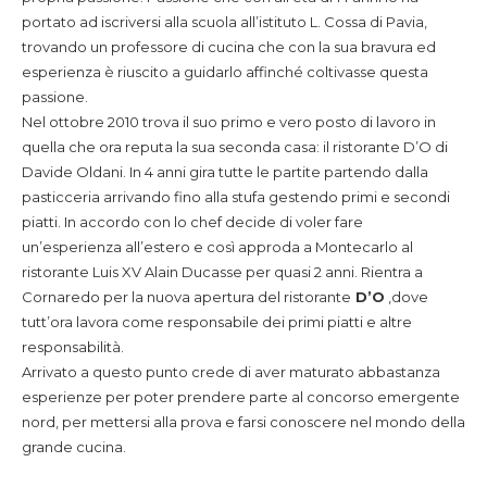
portato ad iscriversi alla scuola all’istituto L. Cossa di Pavia,
trovando un professore di cucina che con la sua bravura ed
esperienza è riuscito a guidarlo affinché coltivasse questa
passione.
Nel ottobre 2010 trova il suo primo e vero posto di lavoro in
quella che ora reputa la sua seconda casa: il ristorante D’O di
Davide Oldani. In 4 anni gira tutte le partite partendo dalla
pasticceria arrivando fino alla stufa gestendo primi e secondi
piatti. In accordo con lo chef decide di voler fare
un’esperienza all’estero e così approda a Montecarlo al
ristorante Luis XV Alain Ducasse per quasi 2 anni. Rientra a
Cornaredo per la nuova apertura del ristorante
D’O
,dove
tutt’ora lavora come responsabile dei primi piatti e altre
responsabilità.
Arrivato a questo punto crede di aver maturato abbastanza
esperienze per poter prendere parte al concorso emergente
nord, per mettersi alla prova e farsi conoscere nel mondo della
grande cucina.