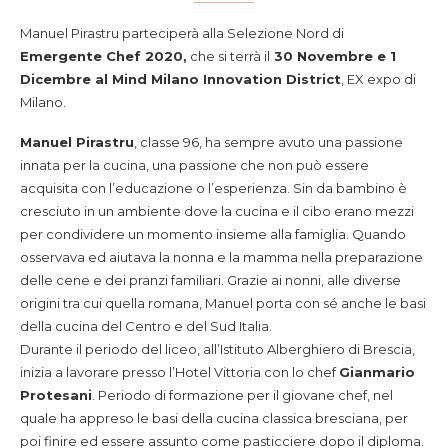
Manuel Pirastru parteciperà alla Selezione Nord di
Emergente Chef 2020,
che si terrà il
30 Novembre e 1
Dicembre al Mind Milano Innovation District
, EX expo di
Milano.
Manuel Pirastru
, classe 96, ha sempre avuto una passione
innata per la cucina, una passione che non può essere
acquisita con l’educazione o l’esperienza. Sin da bambino è
cresciuto in un ambiente dove la cucina e il cibo erano mezzi
per condividere un momento insieme alla famiglia. Quando
osservava ed aiutava la nonna e la mamma nella preparazione
delle cene e dei pranzi familiari. Grazie ai nonni, alle diverse
origini tra cui quella romana, Manuel porta con sé anche le basi
della cucina del Centro e del Sud Italia.
Durante il periodo del liceo, all’Istituto Alberghiero di Brescia,
inizia a lavorare presso l’Hotel Vittoria con lo chef
Gianmario
Protesani
. Periodo di formazione per il giovane chef, nel
quale ha appreso le basi della cucina classica bresciana, per
poi finire ed essere assunto come pasticciere dopo il diploma.