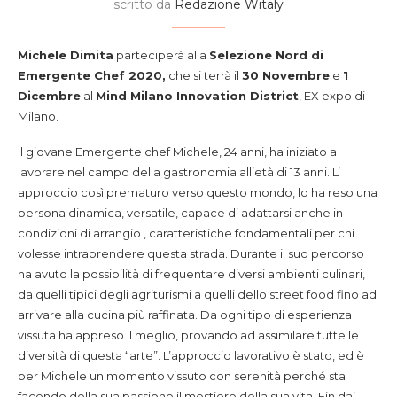
scritto da
Redazione Witaly
Michele Dimita
parteciperà alla
Selezione Nord di
Emergente Chef 2020,
che si terrà il
30 Novembre
e
1
Dicembre
al
Mind Milano Innovation District
, EX expo di
Milano.
Il giovane Emergente chef Michele, 24 anni, ha iniziato a
lavorare nel campo della gastronomia all’età di 13 anni. L’
approccio così prematuro verso questo mondo, lo ha reso una
persona dinamica, versatile, capace di adattarsi anche in
condizioni di arrangio , caratteristiche fondamentali per chi
volesse intraprendere questa strada. Durante il suo percorso
ha avuto la possibilità di frequentare diversi ambienti culinari,
da quelli tipici degli agriturismi a quelli dello street food fino ad
arrivare alla cucina più raffinata. Da ogni tipo di esperienza
vissuta ha appreso il meglio, provando ad assimilare tutte le
diversità di questa “arte”. L’approccio lavorativo è stato, ed è
per Michele un momento vissuto con serenità perché sta
facendo della sua passione il mestiere della sua vita. Fin dai