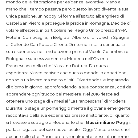
mondo della ristorazione per esigenze lavorative. Mano a
mano che il tempo passava però questo lavoro diventa la sua
unica passione, un hobby. Si forma all’Istituto alberghiero di
Castel San Pietro e prosegue la pratica in Romagna. Decide di
volare all’estero, in particolare nel Regno Unito presso il YHA
Hotel in Cornovaglia, in Belgio all’Albero di Ulivo ed in Spagna
al Celler de Can Roca a Girona. Di ritorno in Italia continua la
sua esperienza nella ristorazione prima al Vicolo Colombina di
Bologna e successivamente a Modena nell’Osteria
Francescana dello chef Massimo Bottura. Da questa
esperienza Marco capisce che questo mondo lo appartiene,
non solo un lavoro ma molto di più. Divertendosi e imparando
di giorno in giorno, approfondendo la sua conoscenza , così da
apprendere ogni trucco del mestiere. Nel 2016 riesce ad
ottenere uno stage di 4 mesi al “La Francescana” di Modena.
Durante lo stage un pomeriggio mentre il giovane emergente
raccontava della sua esperienza presso il ristorante, di quanto
si trovasse a suo agio a Modena, lo chef
Massimiliano Poggi
,
parla al ragazzo del suo nuovo locale . Oggi Marco è sous chef
accanto allo chef Poggi professionalmente cresciuto insieme