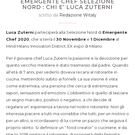
EMERGENTE CHEF SELEZIONE
NORD : CHI E’ LUCA ZUTERNI
scritto da
Redazione Witaly
Luca Zuterni
parteciperà alla Selezione Nord di
Emergente
Chef 2020
, che si terrà il
30 Novembre
e
1 Dicembre
al
Mind Milano Innovation District, EX expo di Milano.
Per il giovane chef Luca Zuterni la passione e la devozione per
questo vecchio mestiere è stato trasmesso dal padre. Quando
all’età di 7 anni, per vederlo doveva recarsi al ristorante in
cucina, mettendolo subito ai fornelli. La sua visione è vista
come estremista, una persona che cerca di estremizzare
sapori, sensazioni ed emozioni. L’obbiettivo è quello di lasciare
un segno marcato, positivo o negativo, a chi decide di
regalarsi un’ esperienza a tavola nel nostro ristorante. Non gli
interessa piacere a tutti ma vorrebbe che tutti, per un motivo o
per un altro, si ricordassero di lui come un pazzo che seguiva il
proprio istinto. Si definisce un “ food creator” o cuciniere, e da
Marzo 2018 gestisce il ristorante, di proprietà della famiglia,