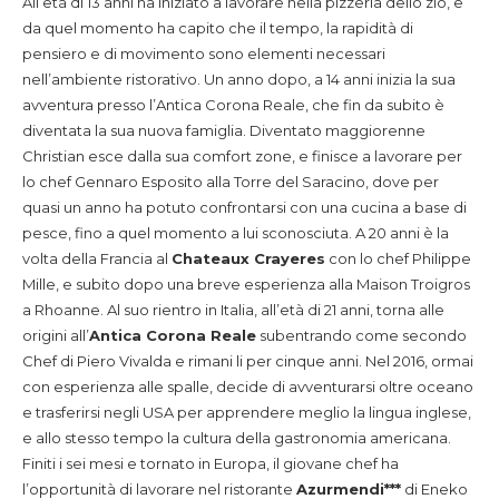
All’età di 13 anni ha iniziato a lavorare nella pizzeria dello zio, e
da quel momento ha capito che il tempo, la rapidità di
pensiero e di movimento sono elementi necessari
nell’ambiente ristorativo. Un anno dopo, a 14 anni inizia la sua
avventura presso l’Antica Corona Reale, che fin da subito è
diventata la sua nuova famiglia. Diventato maggiorenne
Christian esce dalla sua comfort zone, e finisce a lavorare per
lo chef Gennaro Esposito alla Torre del Saracino, dove per
quasi un anno ha potuto confrontarsi con una cucina a base di
pesce, fino a quel momento a lui sconosciuta. A 20 anni è la
volta della Francia al
Chateaux Crayeres
con lo chef Philippe
Mille, e subito dopo una breve esperienza alla Maison Troigros
a Rhoanne. Al suo rientro in Italia, all’età di 21 anni, torna alle
origini all’
Antica Corona Reale
subentrando come secondo
Chef di Piero Vivalda e rimani li per cinque anni. Nel 2016, ormai
con esperienza alle spalle, decide di avventurarsi oltre oceano
e trasferirsi negli USA per apprendere meglio la lingua inglese,
e allo stesso tempo la cultura della gastronomia americana.
Finiti i sei mesi e tornato in Europa, il giovane chef ha
l’opportunità di lavorare nel ristorante
Azurmendi***
di Eneko