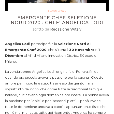
Eventi Witaly
EMERGENTE CHEF SELEZIONE
NORD 2020 : CHI E’ ANGELICA LODI
scritto da
Redazione Witaly
Angelica Lodi
parteciperà alla
Selezione Nord di
Emergente Chef 2020
, che si terrà il
30 Novembre
e
1
Dicembre
al Mind Milano Innovation District, EX expo di
Milano.
La ventitreenne Angelica Lodi, originaria di Ferrara, fin da
quando era piccola aveva la passione per la cucina . Questo
amore per il cibo le è stato trasmesso dai genitori, ma
soprattutto dai nonni che come tutte le tradizionali famiglie
italiane, cucinavano ogni domenica ore intere . La nonna aveva
la passione per i dolci, e per i secondi piatti . Il papà invece
tutte le domeniche andava a caccia, appuntamento fisso che
non è mai mancato, tutt’oggi ricorrente . Angelica ha sempre