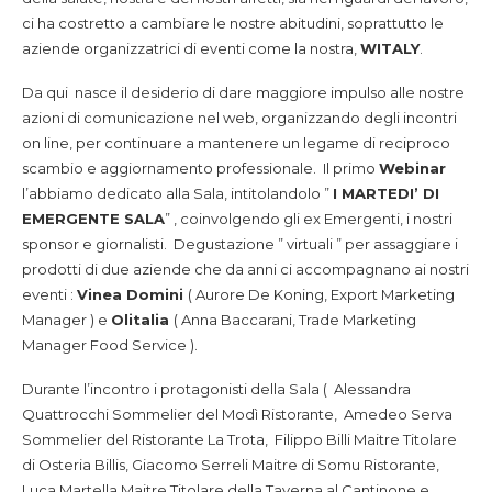
ci ha costretto a cambiare le nostre abitudini, soprattutto le
aziende organizzatrici di eventi come la nostra,
WITALY
.
Da qui nasce il desiderio di dare maggiore impulso alle nostre
azioni di comunicazione nel web, organizzando degli incontri
on line, per continuare a mantenere un legame di reciproco
scambio e aggiornamento professionale. Il primo
Webinar
l’abbiamo dedicato alla Sala, intitolandolo ”
I MARTEDI’ DI
EMERGENTE SALA
” , coinvolgendo gli ex Emergenti, i nostri
sponsor e giornalisti. Degustazione ” virtuali ” per assaggiare i
prodotti di due aziende che da anni ci accompagnano ai nostri
eventi :
Vinea Domini
( Aurore De Koning, Export Marketing
Manager ) e
Olitalia
( Anna Baccarani, Trade Marketing
Manager Food Service ).
Durante l’incontro i protagonisti della Sala ( Alessandra
Quattrocchi Sommelier del Modì Ristorante, Amedeo Serva
Sommelier del Ristorante La Trota, Filippo Billi Maitre Titolare
di Osteria Billis, Giacomo Serreli Maitre di Somu Ristorante,
Luca Martella Maitre Titolare della Taverna al Cantinone e