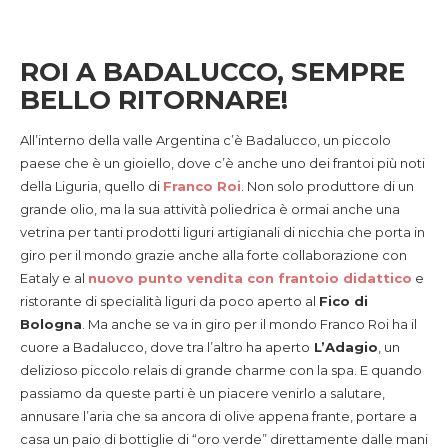
ROI A BADALUCCO, SEMPRE
BELLO RITORNARE!
All’interno della valle Argentina c’è Badalucco, un piccolo
paese che è un gioiello, dove c’è anche uno dei frantoi più noti
della Liguria, quello di
Franco Roi
. Non solo produttore di un
grande olio, ma la sua attività poliedrica è ormai anche una
vetrina per tanti prodotti liguri artigianali di nicchia che porta in
giro per il mondo grazie anche alla forte collaborazione con
Eataly e al
nuovo punto vendita con frantoio didattico
e
ristorante di specialità liguri da poco aperto al
Fico di
Bologna
. Ma anche se va in giro per il mondo Franco Roi ha il
cuore a Badalucco, dove tra l’altro ha aperto
L’Adagio
, un
delizioso piccolo relais di grande charme con la spa. E quando
passiamo da queste parti è un piacere venirlo a salutare,
annusare l’aria che sa ancora di olive appena frante, portare a
casa un paio di bottiglie di “oro verde” direttamente dalle mani