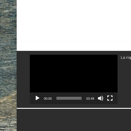
Video
La ri
Player
00:00
03:49