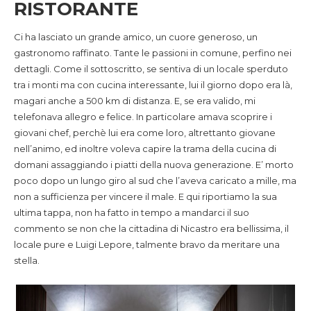
RISTORANTE
Ci ha lasciato un grande amico, un cuore generoso, un
gastronomo raffinato. Tante le passioni in comune, perfino nei
dettagli. Come il sottoscritto, se sentiva di un locale sperduto
tra i monti ma con cucina interessante, lui il giorno dopo era là,
magari anche a 500 km di distanza. E, se era valido, mi
telefonava allegro e felice. In particolare amava scoprire i
giovani chef, perchè lui era come loro, altrettanto giovane
nell’animo, ed inoltre voleva capire la trama della cucina di
domani assaggiando i piatti della nuova generazione. E’ morto
poco dopo un lungo giro al sud che l’aveva caricato a mille, ma
non a sufficienza per vincere il male. E qui riportiamo la sua
ultima tappa, non ha fatto in tempo a mandarci il suo
commento se non che la cittadina di Nicastro era bellissima, il
locale pure e Luigi Lepore, talmente bravo da meritare una
stella.