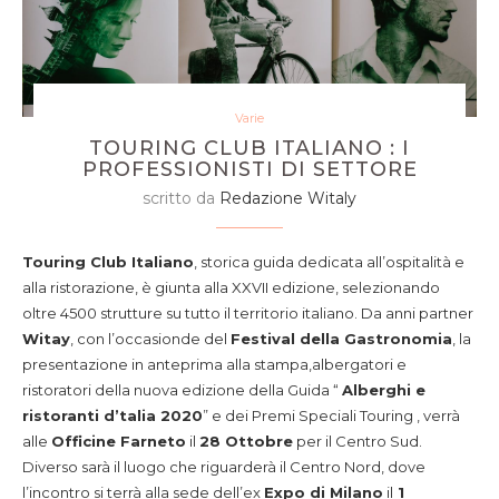
Varie
TOURING CLUB ITALIANO : I
PROFESSIONISTI DI SETTORE
scritto da
Redazione Witaly
Touring Club Italiano
, storica guida dedicata all’ospitalità e
alla ristorazione, è giunta alla XXVII edizione, selezionando
oltre 4500 strutture su tutto il territorio italiano. Da anni partner
Witay
, con l’occasionde del
Festival della Gastronomia
, la
presentazione in anteprima alla stampa,albergatori e
ristoratori della nuova edizione della Guida “
Alberghi e
ristoranti d’talia 2020
” e dei Premi Speciali Touring , verrà
alle
Officine Farneto
il
28 Ottobre
per il Centro Sud.
Diverso sarà il luogo che riguarderà il Centro Nord, dove
l’incontro si terrà alla sede dell’ex
Expo di Milano
il
1