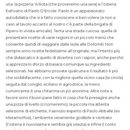
una: la pizzeria ‘A Rota (che proveremo una sera) e l’osteria
Eufrosino di Paolo D’Ercole. Paolo è un appassionato
autodidatta che si è fatto conoscere e ben volere (e non a
caso al tavolo accanto al nostro c’è parte della brigata di
Pipero in vivista amicale). Tenta una strada curiosa: quella di
presentare ricette di varie regioni in un piccolo menù che
consente quindi di viaggiare dalle isole alle Dolomiti. Non
sempre sono ricette fedelissime all’originale, ma l’intento più
che didascalico è quello di divertirsi con i sapori, anche perchè
si apprezza lo sforzo di basarsi comunque su ingredienti
selezionati. Ne abbiamo provate qualcuna e il risultato è più
che soddisfacente, con la migliore quella vicino casa (la ciriola)
seguita dal coniglio siciliano in agrodolce, la meno
convincente è una chitarrina un pò anonima. Altre note a
favore sono il buon pane fatto in casa che fa presagire anche
una pizza di livello (ci torneremo), la piccola ma attenta
selezione di etichette, il servizio esperto di Paolo Abballe (ex
Metamorfosi), l’ambiente veramente godibile e centrato
(l’osteria è nuovissima e sembra già vissuta) e infine il conto