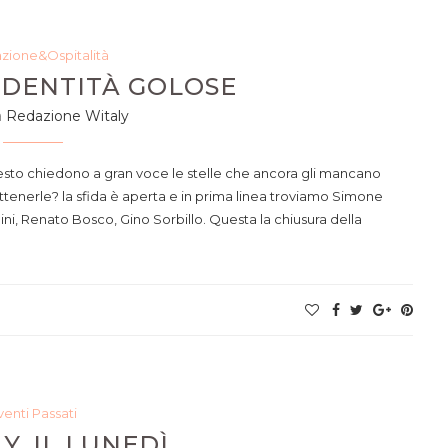
azione&Ospitalità
A IDENTITÀ GOLOSE
a
Redazione Witaly
questo chiedono a gran voce le stelle che ancora gli mancano
 ottenerle? la sfida è aperta e in prima linea troviamo Simone
, Renato Bosco, Gino Sorbillo. Questa la chiusura della
venti Passati
Y, IL LUNEDÌ