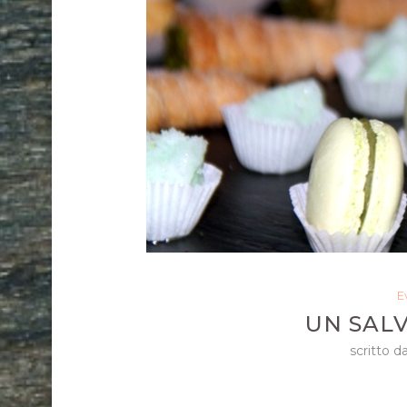
E
UN SALV
scritto d