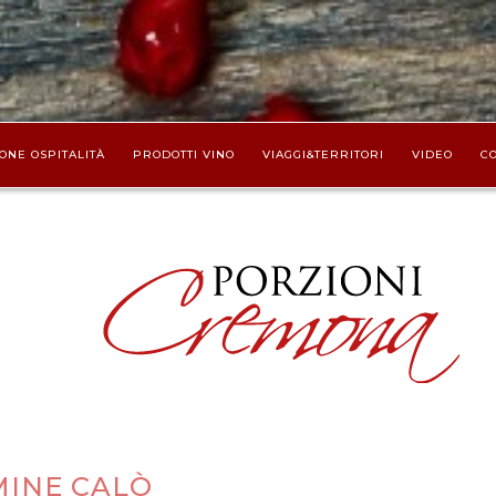
ONE OSPITALITÀ
PRODOTTI VINO
VIAGGI&TERRITORI
VIDEO
CO
INE CALÒ