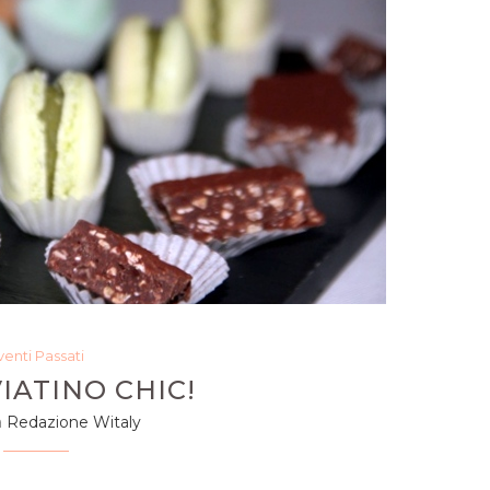
venti Passati
IATINO CHIC!
a
Redazione Witaly