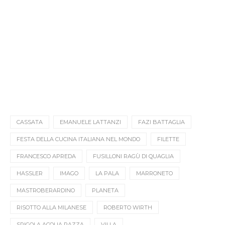
CASSATA
EMANUELE LATTANZI
FAZI BATTAGLIA
FESTA DELLA CUCINA ITALIANA NEL MONDO
FILETTE
FRANCESCO APREDA
FUSILLONI RAGÙ DI QUAGLIA
HASSLER
IMAGO
LA PALA
MARRONETO
MASTROBERARDINO
PLANETA
RISOTTO ALLA MILANESE
ROBERTO WIRTH
SPIGOLA ACQUA PAZZA
VILLA