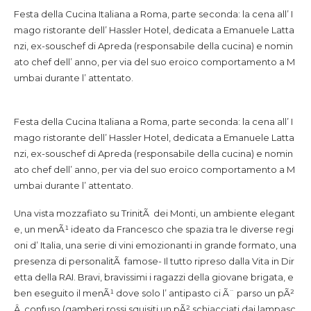
Festa della Cucina Italiana a Roma, parte seconda: la cena all’ I
mago ristorante dell’ Hassler Hotel, dedicata a Emanuele Latta
nzi, ex-souschef di Apreda (responsabile della cucina) e nomin
ato chef dell’ anno, per via del suo eroico comportamento a M
umbai durante l’ attentato.
Festa della Cucina Italiana a Roma, parte seconda: la cena all’ I
mago ristorante dell’ Hassler Hotel, dedicata a Emanuele Latta
nzi, ex-souschef di Apreda (responsabile della cucina) e nomin
ato chef dell’ anno, per via del suo eroico comportamento a M
umbai durante l’ attentato.
Una vista mozzafiato su TrinitÃ dei Monti, un ambiente elegant
e, un menÃ¹ ideato da Francesco che spazia tra le diverse regi
oni d’ Italia, una serie di vini emozionanti in grande formato, una
presenza di personalitÃ famose- Il tutto ripreso dalla Vita in Dir
etta della RAI. Bravi, bravissimi i ragazzi della giovane brigata, e
ben eseguito il menÃ¹ dove solo l’ antipasto ci Ã¨ parso un pÃ²
Â confuso (gamberi rossi squisiti un pÃ² schiacciati dai lampasc