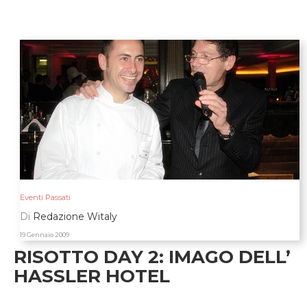
Eventi Passati
Di
Redazione Witaly
19 Gennaio 2009
RISOTTO DAY 2: IMAGO DELL’
HASSLER HOTEL
francesco apreda chef dell