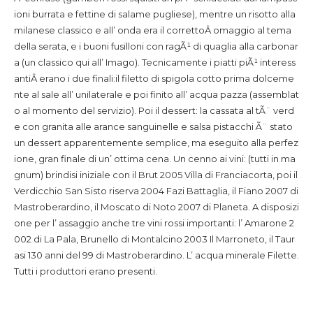
ioni burrata e fettine di salame pugliese), mentre un risotto alla
milanese classico e all’ onda era il correttoÂ omaggio al tema
della serata, e i buoni fusilloni con ragÃ¹ di quaglia alla carbonar
a (un classico qui all’ Imago). Tecnicamente i piatti piÃ¹ interess
antiÂ erano i due finali:il filetto di spigola cotto prima dolceme
nte al sale all’ unilaterale e poi finito all’ acqua pazza (assemblat
o al momento del servizio). Poi il dessert: la cassata al tÃ¨ verd
e con granita alle arance sanguinelle e salsa pistacchi Ã¨ stato
un dessert apparentemente semplice, ma eseguito alla perfez
ione, gran finale di un’ ottima cena. Un cenno ai vini: (tutti in ma
gnum) brindisi iniziale con il Brut 2005 Villa di Franciacorta, poi il
Verdicchio San Sisto riserva 2004 Fazi Battaglia, il Fiano 2007 di
Mastroberardino, il Moscato di Noto 2007 di Planeta. A disposizi
one per l’ assaggio anche tre vini rossi importanti: l’ Amarone 2
002 di La Pala, Brunello di Montalcino 2003 Il Marroneto, il Taur
asi 130 anni del 99 di Mastroberardino. L’ acqua minerale Filette.
Tutti i produttori erano presenti.