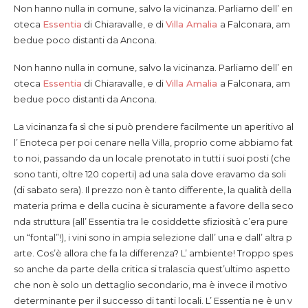
Non hanno nulla in comune, salvo la vicinanza. Parliamo dell’ en
oteca
Essentia
di Chiaravalle, e di
Villa Amalia
a Falconara, am
bedue poco distanti da Ancona.
Non hanno nulla in comune, salvo la vicinanza. Parliamo dell’ en
oteca
Essentia
di Chiaravalle, e di
Villa Amalia
a Falconara, am
bedue poco distanti da Ancona.
La vicinanza fa sì che si può prendere facilmente un aperitivo al
l’ Enoteca per poi cenare nella Villa, proprio come abbiamo fat
to noi, passando da un locale prenotato in tutti i suoi posti (che
sono tanti, oltre 120 coperti) ad una sala dove eravamo da soli
(di sabato sera). Il prezzo non è tanto differente, la qualità della
materia prima e della cucina è sicuramente a favore della seco
nda struttura (all’ Essentia tra le cosiddette sfiziosità c’era pure
un “fontal”!), i vini sono in ampia selezione dall’ una e dall’ altra p
arte. Cos’è allora che fa la differenza? L’ ambiente! Troppo spes
so anche da parte della critica si tralascia quest’ultimo aspetto
che non è solo un dettaglio secondario, ma è invece il motivo
determinante per il successo di tanti locali. L’ Essentia ne è un v