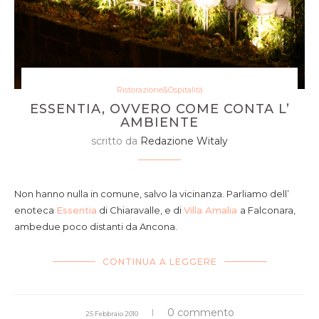
Ristorazione&Ospitalità
ESSENTIA, OVVERO COME CONTA L’
AMBIENTE
scritto da
Redazione Witaly
Non hanno nulla in comune, salvo la vicinanza. Parliamo dell’
enoteca
Essentia
di Chiaravalle, e di
Villa Amalia
a Falconara,
ambedue poco distanti da Ancona.
CONTINUA A LEGGERE
0 commento
25 Febbraio 2010