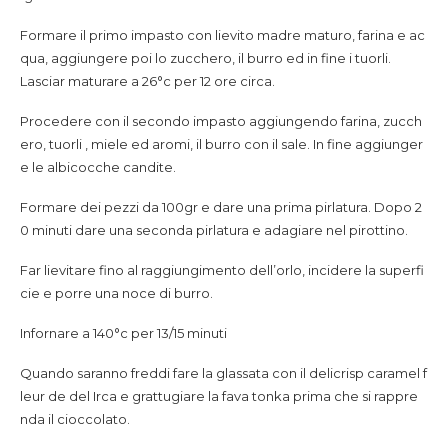
Formare il primo impasto con lievito madre maturo, farina e ac
qua, aggiungere poi lo zucchero, il burro ed in fine i tuorli.
Lasciar maturare a 26°c per 12 ore circa.
Procedere con il secondo impasto aggiungendo farina, zucch
ero, tuorli , miele ed aromi, il burro con il sale. In fine aggiunger
e le albicocche candite.
Formare dei pezzi da 100gr e dare una prima pirlatura. Dopo 2
0 minuti dare una seconda pirlatura e adagiare nel pirottino.
Far lievitare fino al raggiungimento dell’orlo, incidere la superfi
cie e porre una noce di burro.
Infornare a 140°c per 13/15 minuti
Quando saranno freddi fare la glassata con il delicrisp caramel f
leur de del Irca e grattugiare la fava tonka prima che si rappre
nda il cioccolato.