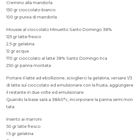
Cremino alla mandorla
150 gr cioccolato bianco
100 gr purea di mandorla
Mousse al cioccolato Minuetto Santo Domingo 38%
125 gr latte fresco
2.5 gr gelatina
12 gr acqua
170 gr cioccolato al latte 38% Santo Domingo Irca
250 gr panna montata
Portare il latte ad ebollizione, scioglierci la gelatina, versare 1/3
di latte sul cioccolato ed emulsionare con la frusta, aggiungere
il restante in due volte ed emulsionare.
Quando la base sarà a 38/40°c, incorporare la panna semi mon
tata.
Inserto ai marroni
50 gr latte fresco
1.5 gr gelatina