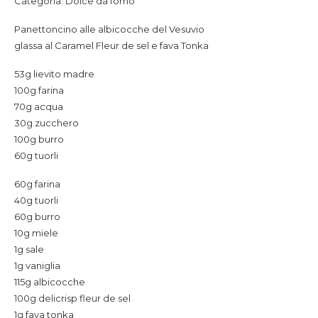
Categoria: Dolce da forno
Panettoncino alle albicocche del Vesuvio
glassa al Caramel Fleur de sel e fava Tonka
53g lievito madre
100g farina
70g acqua
30g zucchero
100g burro
60g tuorli
60g farina
40g tuorli
60g burro
10g miele
1g sale
1g vaniglia
115g albicocche
100g delicrisp fleur de sel
1g fava tonka