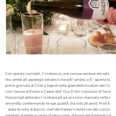
Con questa curiositÃ , l’ orobanca, una curiosa verdura del sale
nto, simile all’ asparago selvatico ma piÃ¹ amara, si Ã¨ aperta la
prima giornata di CXW a Napoli nella splendida location del Cir
colo Savoia di fronte a Castel dell’ Ovo.
Â Vito Giannuzzi di Torre
Maizza haÂ abbinato l’ orobancaÂ ad un tonno marinato nella c
amomilla, confermando le sue qualitÃ (ha solo 26 anni!). PoiÂ Ã
¨ stata la volta di Baciot, chef del Parker’s Hotel con dei curiosi
gamberi al miele in veste di rape rosse, di Pasquale Palamaro d