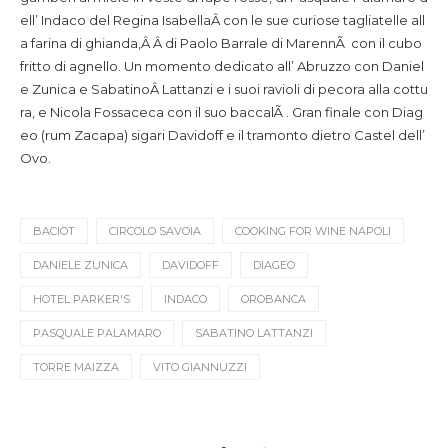
ell’ Indaco del Regina IsabellaÂ con le sue curiose tagliatelle all
a farina di ghianda,Â Â di Paolo Barrale di MarennÃ con il cubo
fritto di agnello. Un momento dedicato all’ Abruzzo con Daniel
e Zunica e SabatinoÂ Lattanzi e i suoi ravioli di pecora alla cottu
ra, e Nicola Fossaceca con il suo baccalÃ . Gran finale con Diag
eo (rum Zacapa) sigari Davidoff e il tramonto dietro Castel dell’
Ovo.
BACIOT
CIRCOLO SAVOIA
COOKING FOR WINE NAPOLI
DANIELE ZUNICA
DAVIDOFF
DIAGEO
HOTEL PARKER'S
INDACO
OROBANCA
PASQUALE PALAMARO
SABATINO LATTANZI
TORRE MAIZZA
VITO GIANNUZZI