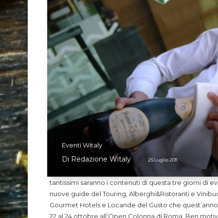
Eventi Witaly
Di
Redazione Witaly
25 Luglio 2011
tantissimi saranno i contenuti di questa tre giorni di
nuove guide del Touring, Alberghi&Ristoranti e Vinibuo
Gourmet Hotels e Locande del Gusto che quest’anno s
22 al 24 ottobre all’Open Colonna di Roma. Ben motivat