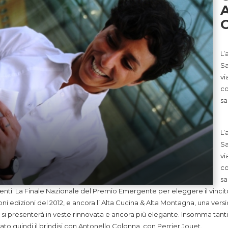
L’
Sa
vi
co
sa
L’
Sa
vi
co
sa
 eventi: La Finale Nazionale del Premio Emergente per eleggere il vincit
ni edizioni del 2012, e ancora l’ Alta Cucina & Alta Montagna, una vers
i presenterà in veste rinnovata e ancora più elegante. Insomma tanti
o quindi il brindisi con Antonello Colonna, con Perrier Jouet.