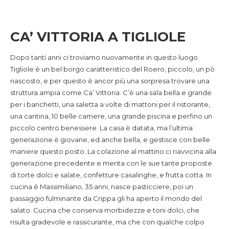
CA’ VITTORIA A TIGLIOLE
Dopo tanti anni ci troviamo nuovamente in questo luogo.
Tigliole è un bel borgo caratteristico del Roero, piccolo, un pò
nascosto, e per questo è ancor più una sorpresa trovare una
struttura ampia come Ca’ Vittoria. C’è una sala bella e grande
per i banchetti, una saletta a volte di mattoni per il ristorante,
una cantina, 10 belle camere, una grande piscina e perfino un
piccolo centro benessere. La casa è datata, ma l’ultima
generazione è giovane, ed anche bella, e gestisce con belle
maniere questo posto. La colazione al mattino ci riavvicina alla
generazione precedente e merita con le sue tante proposte
di torte dolci e salate, confetture casalinghe, e frutta cotta. In
cucina è Massimiliano, 35 anni, nasce pasticciere, poi un
passaggio fulminante da Crippa gli ha aperto il mondo del
salato. Cucina che conserva morbidezze e toni dolci, che
risulta gradevole e rassicurante, ma che con qualche colpo