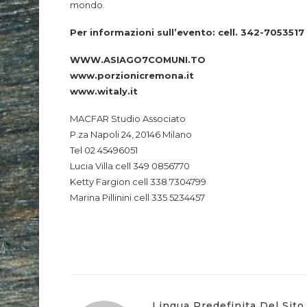
mondo.
Per informazioni sull’evento: cell. 342-7053517
WWW.ASIAGO7COMUNI.TO
www.porzionicremona.it
www.witaly.it
MACFAR Studio Associato
P.za Napoli 24, 20146 Milano
Tel 02 45496051
Lucia Villa cell 349 0856770
Ketty Fargion cell 338 7304799
Marina Pillinini cell 335 5234457
Lingua Predefinita Del Sito