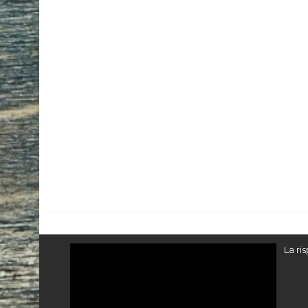
Video
La ri
Player