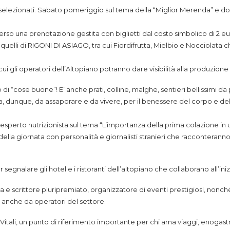
isti selezionati. Sabato pomeriggio sul tema della “Miglior Merenda” e 
erso una prenotazione gestita con biglietti dal costo simbolico di 2 eu
 quelli di RIGONI DI ASIAGO, tra cui Fiordifrutta, Mielbio e Nocciolata 
 cui gli operatori dell’Altopiano potranno dare visibilità alla produzione
o di “cose buone”! E’ anche prati, colline, malghe, sentieri bellissimi da 
a, dunque, da assaporare e da vivere, per il benessere del corpo e dell
perto nutrizionista sul tema “L’importanza della prima colazione in u
ella giornata con personalità e giornalisti stranieri che racconteranno 
nalare gli hotel e i ristoranti dell’altopiano che collaborano all’inizi
 e scrittore pluripremiato, organizzatore di eventi prestigiosi, nonché
anche da operatori del settore.
 Vitali, un punto di riferimento importante per chi ama viaggi, enogas