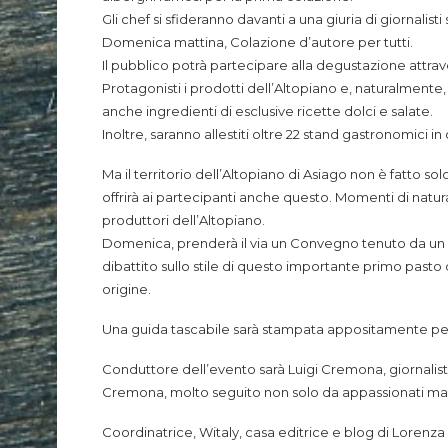
Gli chef si sfideranno davanti a una giuria di giornal
Domenica mattina, Colazione d’autore per tutti.
Il pubblico potrà partecipare alla degustazione attrav
Protagonisti i prodotti dell’Altopiano e, naturalmente,
anche ingredienti di esclusive ricette dolci e salate.
Inoltre, saranno allestiti oltre 22 stand gastronomici in
Ma il territorio dell’Altopiano di Asiago non è fatto sol
offrirà ai partecipanti anche questo. Momenti di natur
produttori dell’Altopiano.
Domenica, prenderà il via un Convegno tenuto da un es
dibattito sullo stile di questo importante primo pasto d
origine.
Una guida tascabile sarà stampata appositamente per seg
Conduttore dell’evento sarà Luigi Cremona, giornalista
Cremona, molto seguito non solo da appassionati ma 
Coordinatrice, Witaly, casa editrice e blog di Lorenza