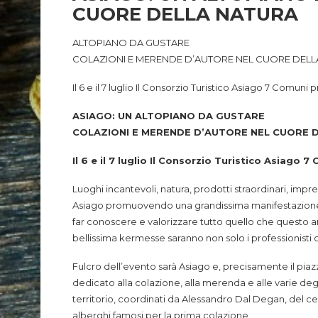
CUORE DELLA NATURA
ALTOPIANO DA GUSTARE
COLAZIONI E MERENDE D’AUTORE NEL CUORE DELL
Il 6 e il 7 luglio Il Consorzio Turistico Asiago 7 Comu
ASIAGO: UN ALTOPIANO DA GUSTARE
COLAZIONI E MERENDE D’AUTORE NEL CUORE 
Il 6 e il 7 luglio Il Consorzio Turistico Asiag
Luoghi incantevoli, natura, prodotti straordinari, imp
Asiago promuovendo una grandissima manifestazione 
far conoscere e valorizzare tutto quello che questo ang
bellissima kermesse saranno non solo i professionisti d
Fulcro dell’evento sarà Asiago e, precisamente il piazz
dedicato alla colazione, alla merenda e alle varie de
territorio, coordinati da Alessandro Dal Degan, del c
alberghi famosi per la prima colazione.