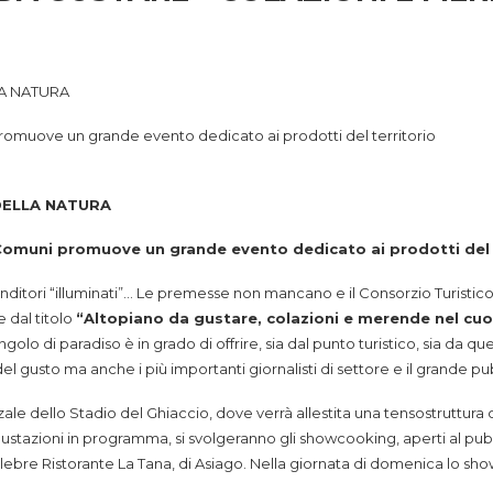
A NATURA
ni promuove un grande evento dedicato ai prodotti del territorio
DELLA NATURA
o 7 Comuni promuove un grande evento dedicato ai prodotti del 
renditori “illuminati”… Le premesse non mancano e il Consorzio Turistic
dal titolo
“Altopiano da gustare, colazioni e merende nel cuo
olo di paradiso è in grado di offrire, sia dal punto turistico, sia da 
el gusto ma anche i più importanti giornalisti di settore e il grande p
ale dello Stadio del Ghiaccio, dove verrà allestita una tensostruttura c
gustazioni in programma, si svolgeranno gli showcooking, aperti al pub
elebre Ristorante La Tana, di Asiago. Nella giornata di domenica lo s