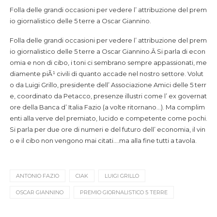
Folla delle grandi occasioni per vedere l’ attribuzione del prem
io giornalistico delle 5 terre a Oscar Giannino.
Folla delle grandi occasioni per vedere l’ attribuzione del prem
io giornalistico delle 5 terre a Oscar Giannino.
Â Si parla di econ
omia e non di cibo, i toni ci sembrano sempre appassionati, me
diamente piÃ¹ civili di quanto accade nel nostro settore. Volut
o da Luigi Grillo, presidente dell’ Associazione Amici delle 5 terr
e, coordinato da Petacco, presenze illustri come l’ ex governat
ore della Banca d’ Italia Fazio (a volte ritornano…). Ma complim
enti alla verve del premiato, lucido e competente come pochi.
Si parla per due ore di numeri e del futuro dell’ economia, il vin
o e il cibo non vengono mai citati….ma alla fine tutti a tavola.
ANTONIO FAZIO
CIAK
LUIGI GRILLO
OSCAR GIANNINO
PREMIO GIORNALISTICO 5 TERRE