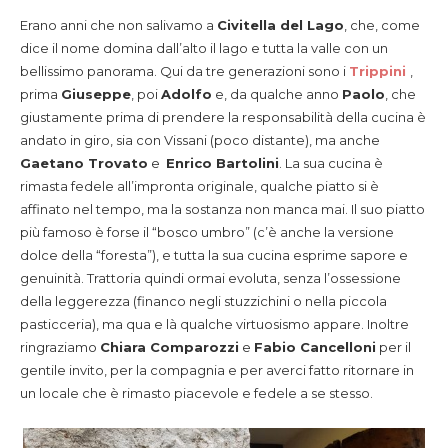
Erano anni che non salivamo a
Civitella del Lago
, che, come
dice il nome domina dall’alto il lago e tutta la valle con un
bellissimo panorama. Qui da tre generazioni sono i
Trippini
,
prima
Giuseppe
, poi
Adolfo
e, da qualche anno
Paolo
, che
giustamente prima di prendere la responsabilità della cucina è
andato in giro, sia con Vissani (poco distante), ma anche
Gaetano Trovato
e
Enrico Bartolini
. La sua cucina è
rimasta fedele all’impronta originale, qualche piatto si è
affinato nel tempo, ma la sostanza non manca mai. Il suo piatto
più famoso è forse il “bosco umbro” (c’è anche la versione
dolce della “foresta”), e tutta la sua cucina esprime sapore e
genuinità. Trattoria quindi ormai evoluta, senza l’ossessione
della leggerezza (financo negli stuzzichini o nella piccola
pasticceria), ma qua e là qualche virtuosismo appare. Inoltre
ringraziamo
Chiara Comparozzi
e
Fabio Cancelloni
per il
gentile invito, per la compagnia e per averci fatto ritornare in
un locale che è rimasto piacevole e fedele a se stesso.