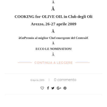
Â
Â
COOKING for OLIVE OIL in Club degli Oli
Arezzo, 26-27 aprile 2009
Â
â€œPremio al miglior Chef emergente del Centroâ€
Â
ECCO LE NOMINATION!
Â
CONTINUA A LEGGERE
0 commento
8 Aprile 2009