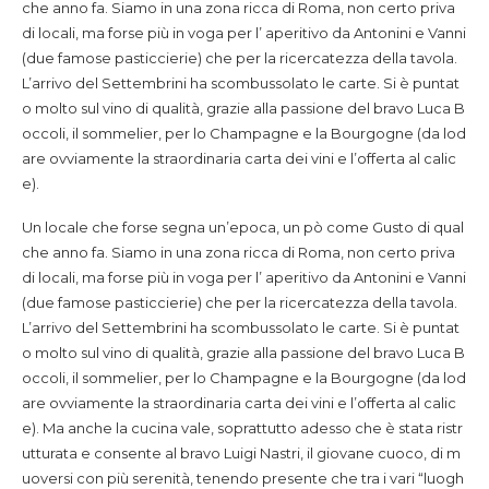
che anno fa. Siamo in una zona ricca di Roma, non certo priva
di locali, ma forse più in voga per l’ aperitivo da Antonini e Vanni
(due famose pasticcierie) che per la ricercatezza della tavola.
L’arrivo del Settembrini ha scombussolato le carte. Si è puntat
o molto sul vino di qualità, grazie alla passione del bravo Luca B
occoli, il sommelier, per lo Champagne e la Bourgogne (da lod
are ovviamente la straordinaria carta dei vini e l’offerta al calic
e).
Un locale che forse segna un’epoca, un pò come Gusto di qual
che anno fa. Siamo in una zona ricca di Roma, non certo priva
di locali, ma forse più in voga per l’ aperitivo da Antonini e Vanni
(due famose pasticcierie) che per la ricercatezza della tavola.
L’arrivo del Settembrini ha scombussolato le carte. Si è puntat
o molto sul vino di qualità, grazie alla passione del bravo Luca B
occoli, il sommelier, per lo Champagne e la Bourgogne (da lod
are ovviamente la straordinaria carta dei vini e l’offerta al calic
e).
Ma anche la cucina vale, soprattutto adesso che è stata ristr
utturata e consente al bravo Luigi Nastri, il giovane cuoco, di m
uoversi con più serenità, tenendo presente che tra i vari “luogh