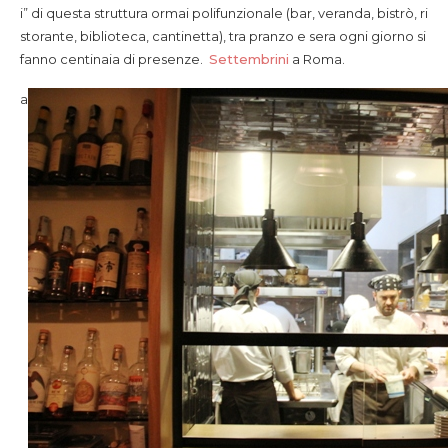
i” di questa struttura ormai polifunzionale (bar, veranda, bistrò, ri
storante, biblioteca, cantinetta), tra pranzo e sera ogni giorno si
fanno centinaia di presenze.
Settembrini
a Roma.
a